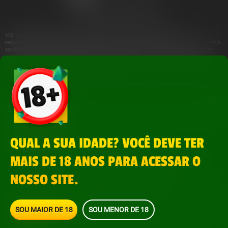
+18. O Ministério da Fazenda adverte: Apostar não é investimento. Jogue com
responsabilidade.
A prática excessiva de apostas pode causar prejuízos financeiros e impactos à
saúde mental. Aposte apenas por entretenimento e sempre dentro dos seus limites. Consulte
nossa seção de
Jogo Responsável
para conhecer as ferramentas de proteção disponíveis e
manter o controle da sua atividade. É proibida a utilização de recursos provenientes do
Bolsa
Família, do BPC (Benefício de Prestação Continuada)
e de outros programas de assistência
social para a realização de apostas de quota fixa.
FUTURAS APOSTAS LTDA, sociedade limitada constituída sob as leis da República Federativa do
Brasil, devidamente licenciada para operar a modalidade lotérica de apostas de quota fixa no Brasil,
nas temáticas esportiva e jogos on-line conjuntamente, pela Secretaria de Prêmios e Apostas do
Ministério da Fazenda por meio da Portaria SPA/MF nº 466/2025, publicada em 11 de março de
2025 no Diário Oficial da República Federativa do Brasil, Edição 47, Seção 1, Página 32
QUAL A SUA IDADE? VOCÊ DEVE TER
MAIS DE 18 ANOS PARA ACESSAR O
Usamos cookies para melhorar sua experiência. Ao
NOSSO SITE.
usar o Brazino777, você aceita nossos cookies. Veja
nossos
Termos e Condições
para mais.
SOU MAIOR DE 18
SOU MENOR DE 18
Menu
Slot
Ao Vivo
Crash
OK
© 2026 direitos reservados