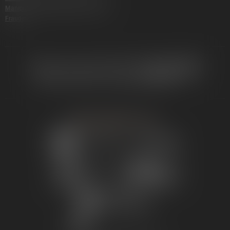
Manipulação De Resultados E Outras
Fraudes