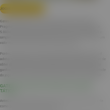
JOGUE COM DINHEIRO REAL
Gates of Olympus
é um dos caça-níqueis online de sucesso da
Pragmatic Play, que possui um RTP de 96,50% e vitória máxima de
5.000x. Jogadores de cassino online que buscam diversão rápida e
simples curtem o jogo do velho do raio, pois com poucos cliques e um
valor mínimo de R$ 1,00 já pode começar a apostas.
Porém, apesar de ser um game com design fácil, também é possível
adotar estratégia de Gates of Olympus, para aumentar as chances de
obter vitórias. Neste guia serão apresentadas estratégias de como
ganhar dinheiro com Gates of Olympus, conhecendo a funcionalidade
do jogo e ideias que aumentam as chances de vitória. Acompanhe!
GATES OF OLYMPUS ESTRATÉGIA: MELHORES
TÁTICAS
Antes de sair fazendo apostas no game, existem algumas táticas de
como ganhar no Gates of Olympus. Veja: