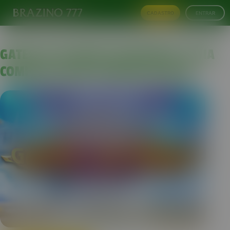
CADASTRO
ENTRAR
GATES OF OLYMPUS ESTRATÉGIA: GUIA
COMPLETO PARA GANHAR EM 2026.