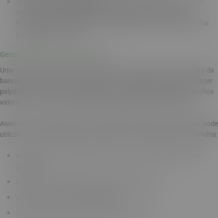
Jogue com responsabilidade:
é fundamental não esquecer que
caça-níqueis online podem proporcionar vitórias e derrotas.
Portanto, foque na diversão, estabeleça limites e mantenha uma
jogabilidade saudável.
Gestão de banca: Até 3% por rodada
Uma regra muito importante para aplicar no velho do raio é a gestão da
banca com limite de 3%. Considerando a volatilidade alta do jogo, fazer
palpites com valores elevados pode causar perdas sequenciais de altos
valores. Por isso, a recomendação é utilizar apenas 3% do saldo.
Assim, caso o jogador possua um saldo de R$ 200,00, por exemplo, pode
utilizar R$ 6,00 na sua aposta. Alguns erros comuns devem ser evitados:
Aumentar o valor da aposta na tentativa de recuperar valores
perdidos;
Fazer uma aposta elevada no início das sessões;
Ultrapassar os limites estabelecidos;
Jogar com foco nos ganhos e não na diversão.