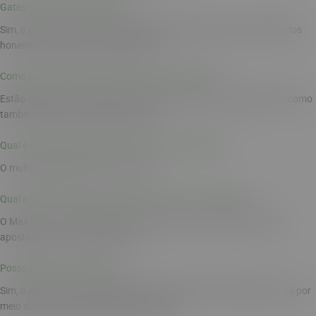
Gates of Olympus é confiável?
Sim, o game foi desenvolvido pela Pragmatic Play e possui resultados
honestos, aleatórios e transparentes.
Como posso comprar bônus no Gates of Olympus?
Estão disponíveis as opções de comprar bônus de rodadas grátis, como
também o bônus de aposta dobrada.
Qual é o multiplicador máximo no Gates of Olympus?
O multiplicador máximo é de 5.000x.
Qual a chance de pegar um Max Win no Gates of Olympus?
O Max Win é raro e não acontece o tempo todo, mas quanto mais
apostas, mais chances de ativar.
Posso jogar no meu celular?
Sim, o jogo tem funcionalidade móvel, seja por meio de aplicativo ou por
meio do navegador padrão do dispositivo.