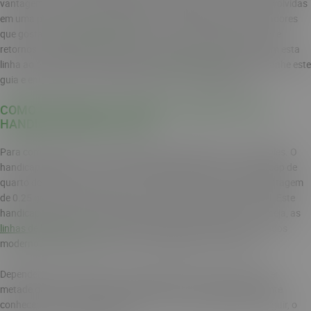
vantagem ou desvantagem de quarto de gol para as equipes envolvidas
em uma partida. Essa modalidade é muito popular entre os jogadores
que gostam de
apostas ao vivo
, pois oferece resultados parciais e
retornos intermediários. Além disso, muitos apostadores utilizam esta
linha ao explorar oportunidades de
apostas esportivas
. Acompanhe este
guia e entenda sobre handicap asiático -0.25 o que significa.
COMO FUNCIONA O HANDICAP ASIÁTICO 0.25 E
HANDICAP ASIÁTICO -0.25
Para compreender o que significa handicap asiático 0.25 é simples. O
handicap asiático 0.25 e -0.25, também conhecido como handicap de
quarto de linha, envolve colocar o time favorito com uma desvantagem
de 0.25 gol e conceder ao time fraco uma vantagem de 0.25 gol. Este
handicap é único, pois divide a aposta entre dois intervalos, ou seja, as
linhas de handicap 0
e
0.5
. Ele está presente em diversos mercados
modernos de apostas esportivas, principalmente no futebol.
Dependendo do resultado, os apostadores podem ganhar, perder
metade da aposta ou perder toda a aposta. Por isso, é importante
conhecer o que é handicap asiático 0.25. Veja em detalhes, a seguir, o