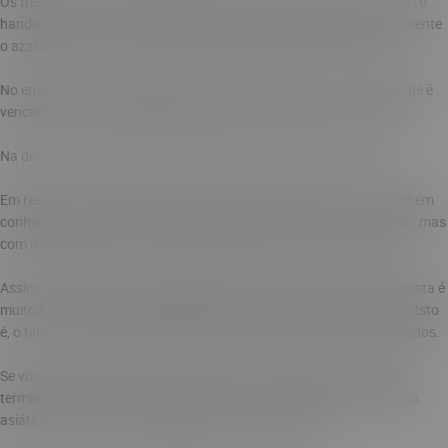
Os três cenários de uma partida são: vitória, empate e derrota. Com o
handicap 0.25, você está apostando no time percebido como levemente
o azarão. Nesse caso, na vitória do azarão, você vence a aposta.
No empate, você recebe metade da aposta de volta e a outra metade é
vencedora (Ela é multiplicada pela odd e você recebe o valor total).
Na derrota do azarão, por qualquer placar, você perde a aposta.
Em resumo, o handicap asiático 0.25 é muito próximo do 1x2, também
conhecido como "Quem vai vencer a partida/Para vencer a partida", mas
com o detalhe de que você obtém algum lucro no caso de empate.
Assim, o handicap 0.25 significado demonstra que esse tipo de aposta é
muito bom quando duas equipes de níveis parecidos se enfrentam. Isto
é, o time A e o time B provavelmente vão terminar a partida empatados.
Se você tivesse apostado em quem vai vencer a partida e a partida
terminasse empatada, você perderia a aposta. Mas com o handicap
asiático + 0.25, você recebe algum lucro, o que é ótimo.