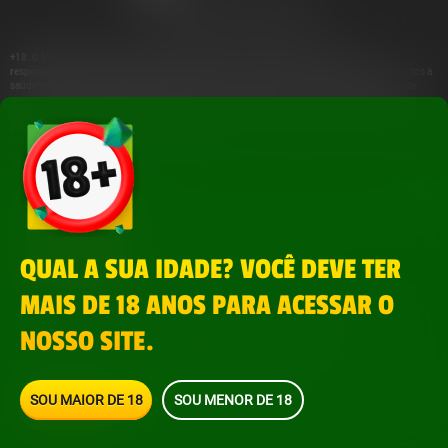
+18. O Ministério da Fazenda adverte: Apostar não é investimento. Jogue com
responsabilidade.
A prática excessiva de apostas pode causar prejuízos financeiros e impactos à
saúde mental. Aposte apenas por entretenimento e sempre dentro dos seus limites. Consulte
nossa seção de
Jogo Responsável
para conhecer as ferramentas de proteção disponíveis e
manter o controle da sua atividade. É proibida a utilização de recursos provenientes do
Bolsa
Família, do BPC (Benefício de Prestação Continuada)
e de outros programas de assistência
social para a realização de apostas de quota fixa.
FUTURAS APOSTAS LTDA, sociedade limitada constituída sob as leis da República Federativa do
Brasil, devidamente licenciada para operar a modalidade lotérica de apostas de quota fixa no Brasil,
nas temáticas esportiva e jogos on-line conjuntamente, pela Secretaria de Prêmios e Apostas do
Ministério da Fazenda por meio da Portaria SPA/MF nº 466/2025, publicada em 11 de março de
2025 no Diário Oficial da República Federativa do Brasil, Edição 47, Seção 1, Página 32
QUAL A SUA IDADE? VOCÊ DEVE TER
MAIS DE 18 ANOS PARA ACESSAR O
Usamos cookies para melhorar sua experiência. Ao
NOSSO SITE.
usar o Brazino777, você aceita nossos cookies. Veja
nossos
Termos e Condições
para mais.
SOU MAIOR DE 18
SOU MENOR DE 18
Menu
Slot
Ao Vivo
Crash
OK
© 2026 direitos reservados