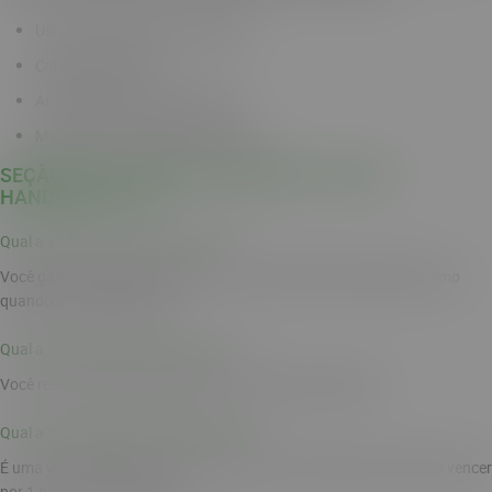
Use sites de apostas confiáveis.
Compare as odds.
Analise registros das equipes.
Mantenha motivação e disciplina.
SEÇÃO DE FAQ SOBRE O HANDICAP 0.25 E O
HANDICAP -0.25
Qual a vantagem do handicap 0.25?
Você ganha metade da aposta e a outra metade é devolvida mesmo
quando o azarão empata.
Qual a vantagem do handicap -0.25?
Você reduz a perda pela metade caso o favorito empate.
Qual a desvantagem do handicap 0.25?
É uma vantagem pequena para o azarão. O adversário só precisa vencer
por 1 gol para você perder.