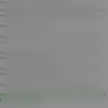
Handicap Asiático -0.25 Explicado com Exemplo
O Handicap Asiático -0.25 é usado quando é muito provável que o jogo
termine empatado, mas ainda há uma desvantagem de um time.
Real Madrid 2.25 vs. Barcelona 1.85
Você está apostando R$ 100 no Real Madrid com Handicap Asiático
-0.25.
Se o Real Madrid ganhar, por qualquer placar, você ganha a aposta.
Então, agora você ganhará R$ 225.
Se ocorrer um empate, você perde metade da sua aposta e a outra
metade é devolvida. Você recebe R$ 50 aqui.
Se o Real Madrid perder, por qualquer placar, você perde a aposta.
PRÓS E CONTRAS DE USAR HANDICAP ASIÁTICO 0.25
E -0.25 NAS APOSTAS