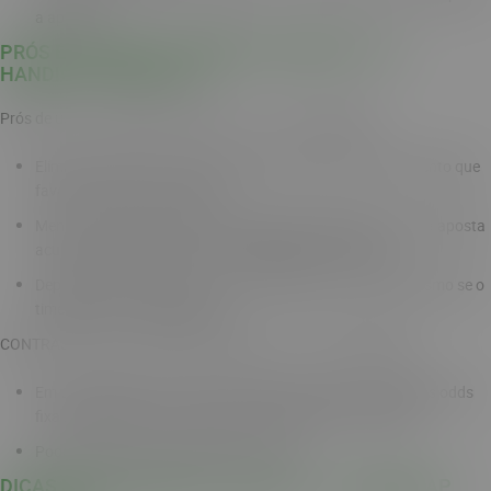
a aposta.
PRÓS E CONTRAS: HANDICAP ASIÁTICO +1 E
HANDICAP ASIÁTICO -1
Prós de usar o Handicap Asiático 1.0 e -1.0 nas Apostas
Elimina o empate, um dos resultados potenciais de um evento que
favorece muito o apostador.
Menos resultados são possíveis quando utilizados em uma aposta
acumulada, aumentando a probabilidade de sucesso.
Dependendo do handicap, você pode ganhar a aposta mesmo se o
time que você apoiou perder.
CONTRAS de Usar o Handicap Asiático 1.0 e -1.0 nas Apostas
Em comparação com outros Handicaps Asiáticos, algumas odds
fixas podem oferecer melhores chances para os azarões.
Pode ser difícil de compreender no início.
DICAS PARA HANDICAP ASIÁTICO +1 E HANDICAP