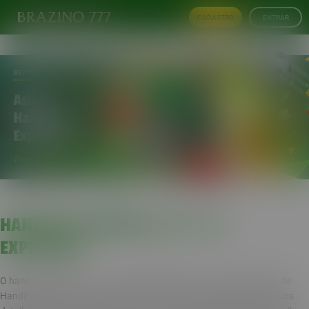
CADASTRO
ENTRAR
HANDICAP ASIÁTICO 1.0 E -1.0
EXPLICADO
O handicap asiatico - 1.0 e o handicap asiatico +1.0 são dos tipos de
Handicap Asiático bastante comuns. A seguir, explicaremos todos os