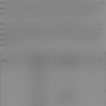
Ao oferecer a flexibilidade de dividir sua aposta entre dois handicaps, as
apostas em handicap asiático oferecem a oportunidade de incorporar
um Handicap Asiático Alternativo (AAH) em uma única aposta.
Para entender melhor como funciona o handicap asiático -1.75 e 1.75,
criamos uma tabela que mostra que no handicap 1.75 ou -1.75 o valor
será dividido entre dois handicaps. Para vencer totalmente, o favorito
deve ganhar por 2 gols para receber metade ou por três para vitória
completa. Veja:
RESULTADO
RESULTADO
HANDICAP
DO
HANDICAP
DA APOSTA
FAVORITO
GANHAR
-1.75
POR 3 OU
VITÓRIA
+1.75
MAIS
GANHAR
GANHAR
POR 2
METADE