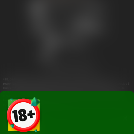
+18. O Ministério da Fazenda adverte: Apostar não é investimento. Jogue com
responsabilidade.
A prática excessiva de apostas pode causar prejuízos financeiros e impactos à
saúde mental. Aposte apenas por entretenimento e sempre dentro dos seus limites. Consulte
nossa seção de
Jogo Responsável
para conhecer as ferramentas de proteção disponíveis e
manter o controle da sua atividade. É proibida a utilização de recursos provenientes do
Bolsa
Família, do BPC (Benefício de Prestação Continuada)
e de outros programas de assistência
social para a realização de apostas de quota fixa.
FUTURAS APOSTAS LTDA, sociedade limitada constituída sob as leis da República Federativa do
Brasil, devidamente licenciada para operar a modalidade lotérica de apostas de quota fixa no Brasil,
nas temáticas esportiva e jogos on-line conjuntamente, pela Secretaria de Prêmios e Apostas do
Ministério da Fazenda por meio da Portaria SPA/MF nº 466/2025, publicada em 11 de março de
2025 no Diário Oficial da República Federativa do Brasil, Edição 47, Seção 1, Página 32