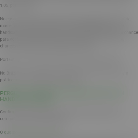
1,05, por exemplo.
No caso do azarão, há casos em que as odds são altas para a vitória,
mas é um risco absurdo que beira a irresponsabilidade. É aí que o
handicap europeu faz sentido. Esse mercado de apostas dá uma chance
para você de conseguir odds maiores para apostar no favorito ou
chances maiores de vencer apostando no azarão.
Portanto, sim, vale a pena fazer apostas com handicap europeu.
Na
Brazino777
, você encontra o handicap europeu para colocar em
prática o que foi explicado aqui. Boa sorte!
PERGUNTAS FREQUENTES SOBRE APOSTAS COM
HANDICAP EUROPEU
Confira a seguir as respostas para algumas das perguntas mais
comuns sobre o handicap europeu.
O que significa handicap europeu?