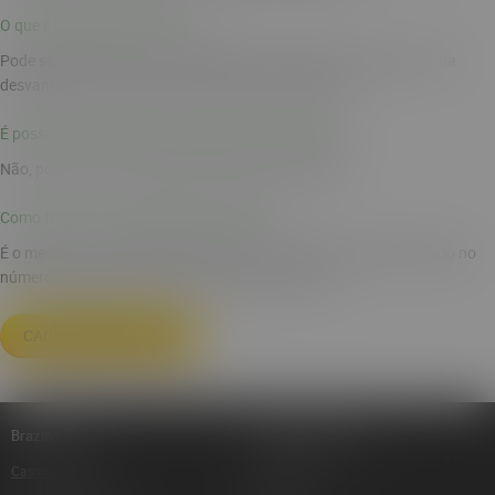
O que é handicap europeu 0:1?
Pode ser visto como uma vantagem de 1 gol para o azarão ou uma
desvantagem de 1 gol para o time da casa/favorito.
É possível converter Handicap Europeu em Asiático?
Não, pois são dois mercados de apostas diferentes.
Como funciona o handicap de escanteio?
É o mesmo que o handicap europeu, mas você vai estar apostando no
número de escanteios e não no placar da partida.
CADASTRAR E JOGAR
Brazino 777
Jogos De Cassino
Cassino Ao Vivo
Esporte Bet