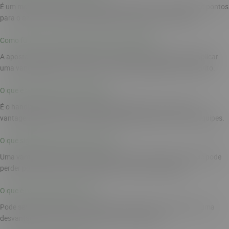
É um mercado de apostas no qual você atribui uma vantagem de pontos
para o azarão ou uma desvantagem de pontos para o favorito.
Como funciona o handicap europeu em empates?
A aposta considera que o placar vai terminar em empate após aplicar
uma vantagem para o azarão ou uma desvantagem para o favorito.
O que é handicap europeu de gols?
É o handicap europeu nas partidas de futebol, você vai dar uma
vantagem de gols ou uma desvantagem de gols para uma das equipes.
O que significa handicap europeu +5?
Uma vantagem de 5 pontos foi dada para o azarão, portanto, ele pode
perder por até 4 pontos de diferença e a aposta será ganha.
O que é handicap europeu 0:2?
Pode ser visto como uma vantagem de 2 gols para o azarão ou uma
desvantagem de 2 gols para o time da casa/favorito.