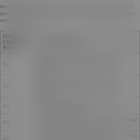
Nesse caso, você está apostando no azarão e uma vantagem de dois
gols está sendo entregue para ele. Confira os diferentes cenários para
esse tipo de palpite:
Flamengo x
Clube do
Resultado Handicap +2
Remo
O Clube do Remo venceu por 0x2 com o
0x0
handicap europeu, portanto, você acertou o
palpite.
O Clube do Remo venceu por 1x2 com o
1x0
handicap europeu, portanto, você acertou o
palpite.
Partida empatada em 2x2 com o handicap
2x0
europeu, palpite perdido.
O Clube do Remo perdeu por 3x2 com o handicap
3x0
europeu, portanto, você errou o palpite.
O Clube do Remo perdeu por 4x2 com o handicap
4x0