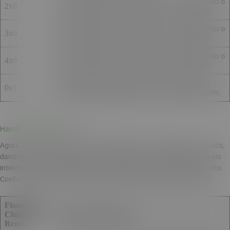
O Clube do Remo perdeu por 2x1, considerando o
2x0
handicap europeu +1, portanto, aposta perdida.
O Clube do Remo perdeu por 3x1, considerando o
3x0
handicap europeu +1, portanto, aposta perdida.
O Clube do Remo perdeu por 4x1, considerando o
4x0
handicap europeu +1, portanto, aposta perdida.
Deu zebra! O Clube do Remo venceu por 0x2
0x1
com o handicap europeu e você acertou o palpite.
Handicap Europeu -3 ou 0:3
Agora, o cenário mudou, você está apostando no Flamengo, o favorito,
dando uma desvantagem de 3 gols para ele. Isso gera odds bem mais
interessantes do que apostar na vitória simples do Flamengo/favorito.
Confira a seguir os resultados possíveis para esse tipo de mercado.
Flamengo x
Clube do
Resultado Handicap -3
Remo