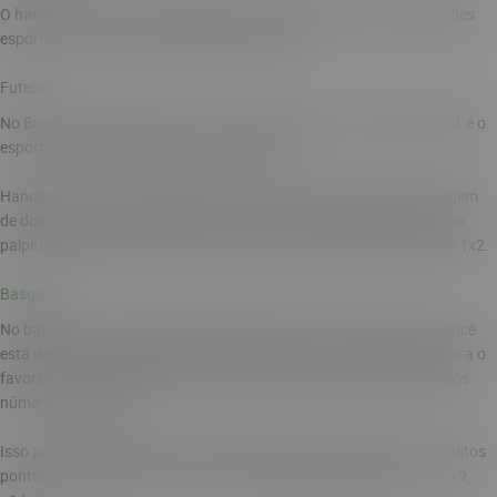
O handicap europeu é amplamente usado em diferentes modalidades
esportivas. Confira a seguir alguns exemplos.
Futebol
No Brasil, o handicap é mais usado no futebol. Isso é natural, afinal, é o
esporte mais popular do país. Por exemplo:
Handicap +2, você está apostando no azarão e dando uma vantagem
de dois gols para ele. No placar Favorito 1x0 Azarão, você acertou o
palpite e ganhou a aposta, pois é como se a partida terminasse em 1x2.
Basquete
No basquete, o princípio do handicap europeu é o mesmo. Isto é, você
está dando uma vantagem para o azarão ou uma desvantagem para o
favorito. É razoável dizer que a única diferença está no tamanho dos
números envolvidos.
Isso porque no basquete as partidas geralmente terminam com muitos
pontos, como 80x90. Por isso, você vai encontrar handicaps +13, +9,