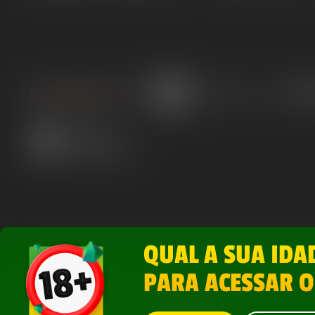
QUAL A SUA IDA
Usamos cookies para melhorar 
PARA ACESSAR O
cookies. Veja nossos
Termos e