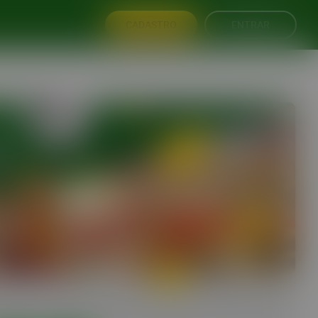
CADASTRO
ENTRAR