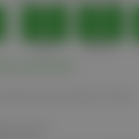
0
0
0
0
0
HORAS
MINUTOS
NHE 150 GIROS GRÁTIS!
a Premier League e receba 150 giros grátis no Tigre Sortudo.
ras entram na jogada.