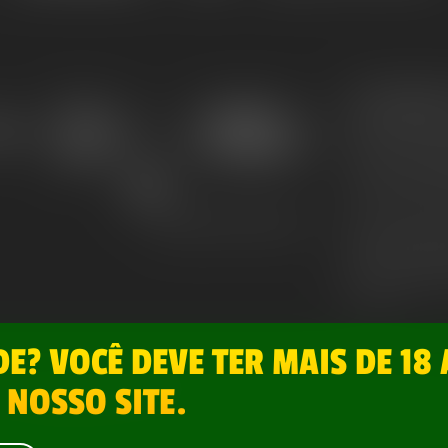
+18. O Ministér
responsabilidad
impactos à saúde 
limites. Consulte 
proteção disponívei
Bo
provenientes do
outros programas d
FUTURAS APOSTAS LT
do Brasil, devidam
no Brasil, nas temá
Apostas do Minist
11 de março de 2025
Página 32
DE? VOCÊ DEVE TER MAIS DE 18
sua experiência. Ao usar o Brazino777, você aceita nos
 NOSSO SITE.
 Condições
para mais.