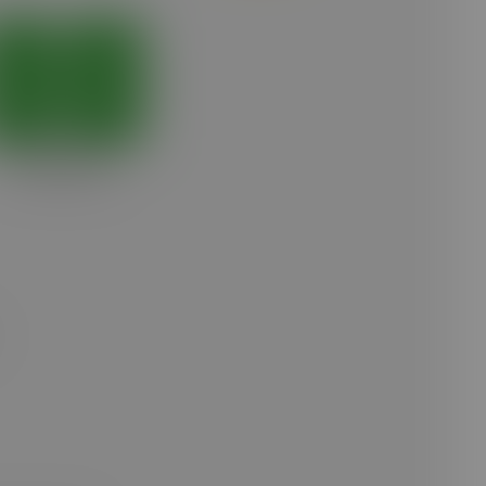
0
0
SEGUNDAS