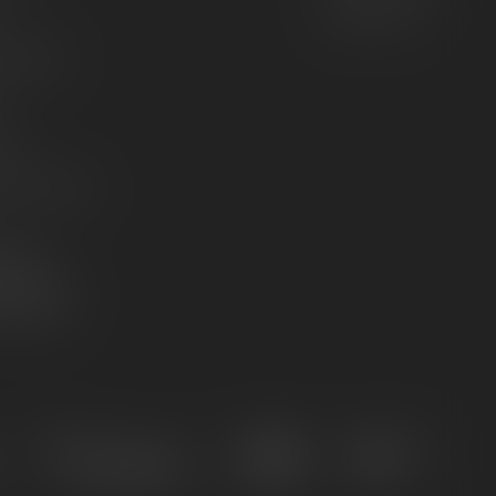
Poker Ao Vivo
Condições
tes
te A Lavagem
dade E
pulação De
as Fraudes