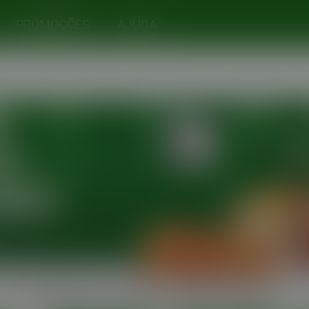
PROMOÇÕES
AJUDA
A
AO
ANHE
TEMPO ATÉ O FINAL DA PROMOÇÃO