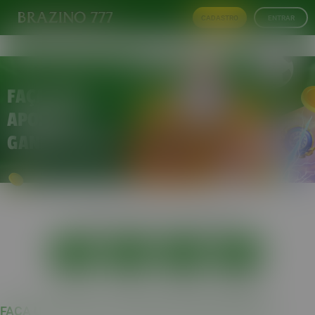
CADASTRO
ENTRAR
FAÇA UMA
APOSTA E
GANHE 50 GG!
TEMPO ATÉ O FINAL DA PROMOÇÃO
0
0
0
0
0
0
0
0
DIAS
HORAS
MINUTOS
SEGUNDAS
FAÇA UMA APOSTA E GANHE 50 GIROS GRÁTIS!