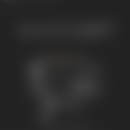
Fraudes