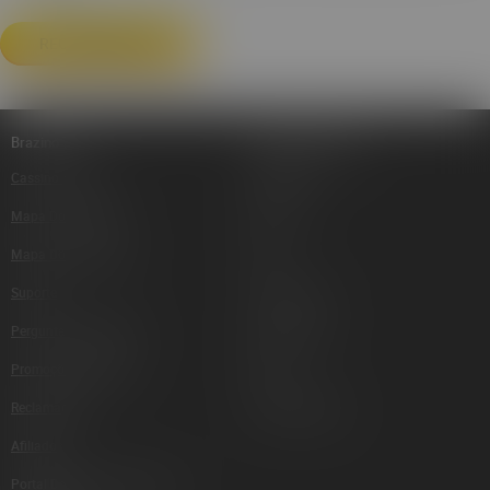
RECEBER BÔNUS
Brazino 777
Jogos De Cassino
Cassino Ao Vivo
Esporte Bet
Mapa Do Site XML
Live Bet
Mapa Do Site HTML
Slots
Suporte
Jogos Crash
Perguntas Frequentes
Novos Jogos
Promoções E Bônus
Bingo
Reclamações
Jogos De Mesa
Afiliados
Portal De Comunicação Com