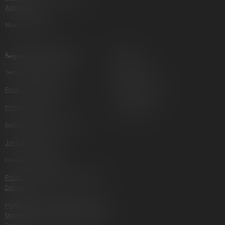
Autoridades
Nossos Contatos
Segurança E Privacidade
Ao Vivo
Termos E Condições
Roleta Ao Vivo
Política Da Privacidade
Blackjack Ao Vivo
Política De Bônus
Poker Ao Vivo
Betting Termos E Condições
Jogo Responsável
Conheça Seus Limites
Política De Combate A Lavagem De
Dinheiro
Política De Integridade E Prevenção À
Manipulação De Resultados E Outras