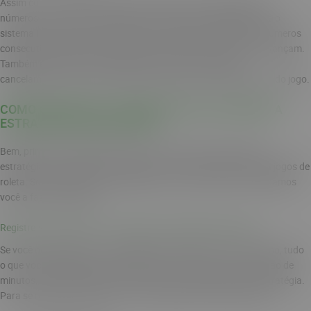
Assim como o método Fibonacci, ele envolve uma sequência de
números. No entanto, este sistema é muito mais simples do que o
sistema Fibonacci mencionado, pois você usará uma série de números
consecutivos que você irá riscando à medida que as apostas avançam.
Também é chamado de "sistema de riscar" ou "sistema de
cancelamento". Em certo sentido, este sistema é um jogo dentro do jogo.
COMO COMEÇAR A JOGAR ROLETA APLICANDO A
ESTRATÉGIA LABOUCHERE?
Bem, primeiro as primeiras coisas. Antes de tentar aplicar esta
estratégia, você precisa se registrar em um cassino que ofereça jogos de
roleta. Se você ainda não se registrou em nosso cassino, convidamos
você a fazer isso agora.
Registre-se no Brazino777 e aplique a estratégia Labouchere
Se você deseja aplicar a estratégia Labouchere em nosso cassino, tudo
o que você precisa fazer é se registrar com sucesso e, em questão de
minutos, estará jogando em nosso cassino e aplicando esta estratégia.
Para se registrar no Brazino777, basta seguir os passos abaixo: