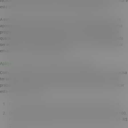
recebeu o bônus do Brazino777, já definiu a quantia que deseja ganhar e
está pronto para começar a aplicar a estratégia Labouchere.
A estratégia de roleta Labouchere funciona melhor quando se fazem
apostas externas na mesa de roleta. Isso ocorre porque é um sistema
progressivo. Aqui, ele é usado na roleta, onde as probabilidades são
quase 50:50 (vermelho/preto, par/ímpar, 1-18 e 19-36). Também pode
ser aplicado a todos os outros tipos de apostas, mas funciona melhor
em apostas com probabilidades iguais.
Aplique a estratégia Labouchere de forma sistemática
Como você já sabe, esta estratégia é bastante sistemática. Você precisa
ter um plano definido e uma meta a ser alcançada a médio ou longo
prazo. Para ter sucesso, siga estas etapas para entender como aplicar
esta estratégia na roleta:
Primeiro, determine a quantia que deseja, por exemplo, R$ 100
Determine a sequência de números cuja soma final será de R$ 100.
Por exemplo, ficará assim (R$ 10 - R$ 20 - R$ 10 - R$ 30 - R$ 10 - R$
20).