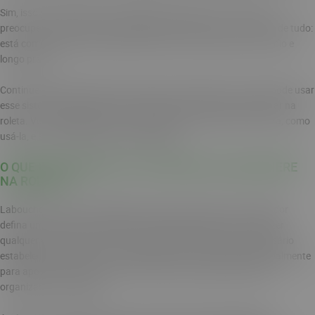
Sim, isso pode não parecer simples à primeira vista, mas não se
preocupe, é muito menos complicado do que parece. E o melhor de tudo:
está comprovado que pode proporcionar bons resultados a médio e
longo prazo!
Continue lendo este guia, pois aqui vamos analisar como você pode usar
esse sistema de apostas para aumentar suas chances de ganhar na
roleta. Você aprenderá o que é a estratégia Labouchere na roleta, como
usá-la, e suas vantagens e desvantagens.
O QUE EXATAMENTE É A ESTRATÉGIA LABOUCHERE
NA ROLETA?
Labouchere é uma estratégia de apostas que requer que o jogador
defina uma quantia em dinheiro que deseja ganhar antes de fazer
qualquer aposta na mesa. Ou seja, aqui, antes de tudo, é necessário
estabelecer um objetivo. Recomendamos esta estratégia especialmente
para apostadores que gostam de sistemas e jogam de maneira
organizada e calculada.