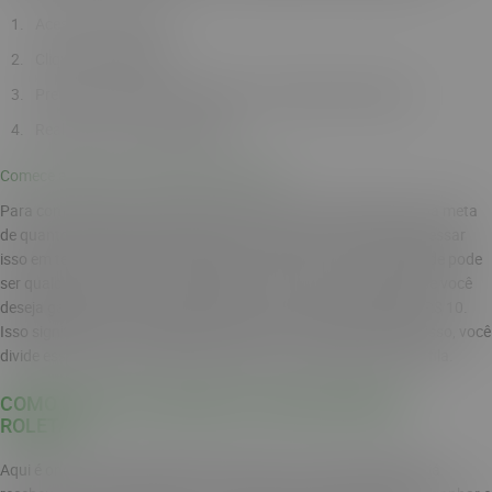
Acesse o Brazino777
Clique em "Registrar"
Preencha os dados solicitados no formulário de registro
Realize seu primeiro depósito
Comece a aplicar a estratégia Labouchere
Para começar a jogar com este sistema, você precisa definir uma meta
de quanto dinheiro deseja ganhar. Geralmente, é mais fácil expressar
isso em termos de várias "unidades", onde o valor de uma unidade pode
ser qualquer quantia que você desejar. Portanto, por exemplo, se você
deseja ganhar R$ 100, pode definir o valor de uma unidade em R$ 10.
Isso significa que seu objetivo é ganhar dez unidades. Depois disso, você
divide essa quantia em números menores e os escreve em uma fila.
COMO USAR A ESTRATÉGIA LABOUCHERE NA
ROLETA?
Aqui é onde a diversão realmente começa. Você já se registrou, já