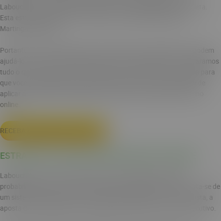
Labouchere, um jogador apaixonado cuja especialidade era a roleta.
Esta estratégia também é conhecida como Split Martingale ou
Martingale dividida.
Portanto, se você deseja jogar roleta aplicando estratégias que podem
ajudá-lo a ganhar, você está no lugar certo. No Brazino777, preparamos
tudo o que você precisa e oferecemos os melhores jogos de roleta para
que você possa desfrutar de muita diversão e ter a oportunidade de
aplicar as melhores estratégias neste emocionante jogo de cassino
online.
RECEBA UM BÔNUS PARA ROLETA
ESTRATÉGIA LABOUCHERE EM ROLETAS ONLINE
Labouchere, como você já sabe, é uma estratégia baseada em
probabilidades que pode ser perfeitamente aplicada à roleta. Trata-se de
um sistema complexo no qual a regra principal é que, a cada aposta, a
aposta deve ser igual à soma do primeiro e último número consecutivo.