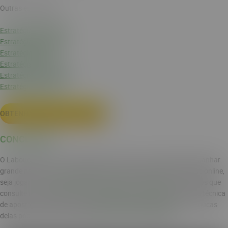
Outras estratégias:
Estratégia Martingale
Estratégia D'Alembert
Estratégia Paroli
Estratégia Fibonacci
Estratégia James Bond
Estratégia Andrucci
OBTENHA O BÔNUS DO BRAZINO
CONCLUSÃO
O Labouchere é uma estratégia que oferece a oportunidade de ganhar
grande na Roleta. Você pode usá-lo em qualquer jogo de cassino online,
seja jogando a
roleta europeia
,
americana
ou
francesa
. Sugerimos que
consulte novamente este artigo sempre que desejar aplicar essa técnica
de apostas. Existem muitas
outras estratégias de roleta
, mas poucas
delas podem gerar grandes ganhos como o Labouchere.