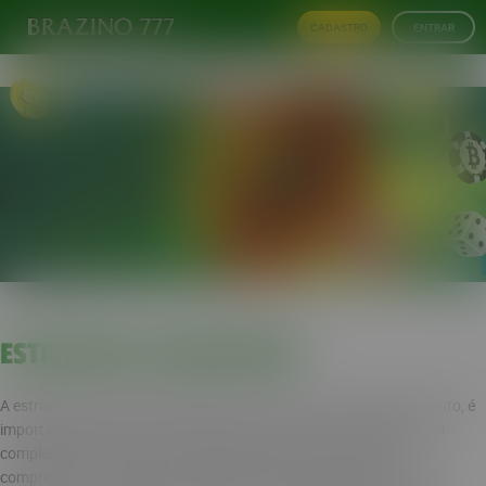
CADASTRO
ENTRAR
ESTRATÉGIA LABOUCHERE
A estratégia Labouchere pode parecer um pouco complexa, portanto, é
importante prestar muita atenção para entendê-la. No entanto, ser
complexa não significa que seja complicada ou impossível de
compreender. Este sistema de apostas foi desenvolvido por Henry