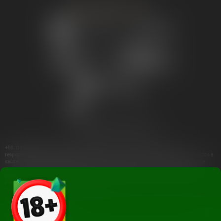
+18. O Ministério da Fazenda adverte: Apostar não é investimento. Jogue com
responsabilidade.
A prática excessiva de apostas pode causar prejuízos financeiros e impactos à
saúde mental. Aposte apenas por entretenimento e sempre dentro dos seus limites. Consulte
nossa seção de
Jogo Responsável
para conhecer as ferramentas de proteção disponíveis e
manter o controle da sua atividade. É proibida a utilização de recursos provenientes do
Bolsa
Família, do BPC (Benefício de Prestação Continuada)
e de outros programas de assistência
social para a realização de apostas de quota fixa.
FUTURAS APOSTAS LTDA, sociedade limitada constituída sob as leis da República Federativa do
Brasil, devidamente licenciada para operar a modalidade lotérica de apostas de quota fixa no Brasil,
nas temáticas esportiva e jogos on-line conjuntamente, pela Secretaria de Prêmios e Apostas do