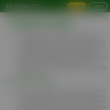
CADASTRO
ENTRAR
PAGAMENTOS SEGUROS
A privacidade dos dados pessoais e a segurança das
transações online de seus jogadores é uma das principais
prioridades do Brazino777. Em outras palavras, usando
um sistema de segurança de última geração, estamos
obtendo compatibilidade total com bancos e gateways de
pagamento on-line. O objetivo é garantir que cada
transação feita no sistema de pagamento da casa de jogo
seja clara e segura.
DEPÓSITOS E SAQUES
Para fazer um depósito no Brazino777, o jogador deve ter
uma conta qualquer banco. Isso permitirá que o jogador
transfira o dinheiro diretamente para a conta dele ou dela.
Todos os depósitos e saques são feitos de forma segura e