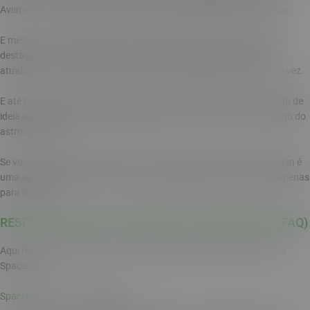
Aviator e o JetX, jogos com milhares de fãs espalhados pelo mundo.
E mesmo com esse nível de concorrência, Spaceman conseguiu se
destacar e ser considerado um dos melhores
jogos de crash
da
atualidade. Fãs do gênero devem testar esse jogo pelo menos uma vez.
E até mesmo quem não é fã de jogos crash podem acabar mudando de
ideia após algumas rodadas de Spaceman. Este é o poder que o jogo do
astronauta tem.
Se você está querendo se divertir com um jogo de cassino, Spaceman é
uma opção excelente, mas não se esqueça: jogos de cassino são apenas
para diversão.
RESPOSTAS PARA AS PERGUNTAS FREQUENTES (FAQ)
Aqui responderemos algumas das perguntas mais comuns sobre o
Spaceman.
Spaceman Jogo: como ganhar?