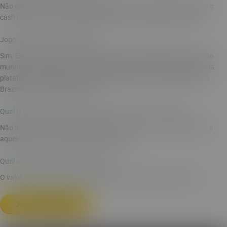
Não existe uma fórmula mágica para ganhar. O jogador deve fazer o
cash out antes que o multiplicador encerre para ganhar o prêmio.
Jogo do Spaceman é Confiável?
Sim. Ele foi feito por uma das melhores desenvolvedoras de jogos do
mundo, a Pragmatic Play. Mas note que você deve escolher uma boa
plataforma para jogar se está preocupado com a sua segurança. A
Brazino777 cumpre esse papel
Qual O Melhor Horário Para Ganhar No Jogo do Astronauta?
Não há um horário que pague mais do que outro. O melhor horário é
aquele que for mais conveniente para você.
Qual a aposta mínima no Spaceman?
O valor da aposta mínima para jogar no Spaceman é de R$ 1,00.
JOGUE SPACEMAN