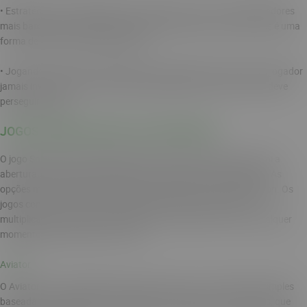
• Estratégia dos multiplicadores mais baixos: como os multiplicadores
mais baixos são mais fáceis de serem alcançados, apostar neles é uma
forma de tentar obter algum ganho.
• Jogando responsável: indicada para qualquer jogo, devendo o jogador
jamais investir um valor que não pode perder, bem como nunca deve
perseguir perdas.
JOGOS SEMELHANTES AO SPACEMAN
O jogo Spaceman da Pragmatic Play fez muito sucesso e isso foi a
abertura para o desenvolvimento de crash games semelhantes. As
opções mais populares no momento são Aviator, JetX e o Balloon. Os
jogos contam com uma mecânica parecida, com base em um
multiplicador que aumenta enquanto o tempo passa, mas a qualquer
momento pode acontecer o Crash.
Aviator
O
Aviator
é um dos
melhores jogos de cassino
, com mecânica simples
baseada em multiplicador. O jogador abre o game e vê as regras, que