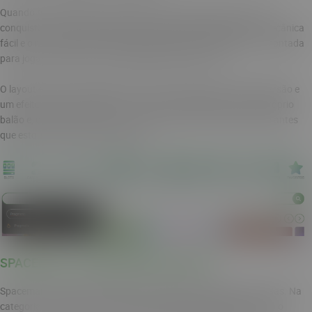
Quando foi adicionado ao portfólio dos
novos jogos de cassino
,
conquistou muitos apostadores, principalmente iniciantes. A mecânica
fácil e o resultado rápido não exigem que uma estratégia seja montada
para jogar. Portanto, é uma distração simples e fácil.
O layout é bastante simples, mas por trás conta com muita diversão e
um efeito sonoro envolvente. O valor do multiplicador fica no próprio
balão e, enquanto ele cresce, o valor aumenta. Pare de enchê-lo antes
que estoure para receber o prêmio.
SPACEMAN: CONSIDERAÇÕES FINAIS
Spaceman é um jogo especial em um segmento repleto de estrelas. Na
categoria de jogos crash, temos jogos bastante populares como o