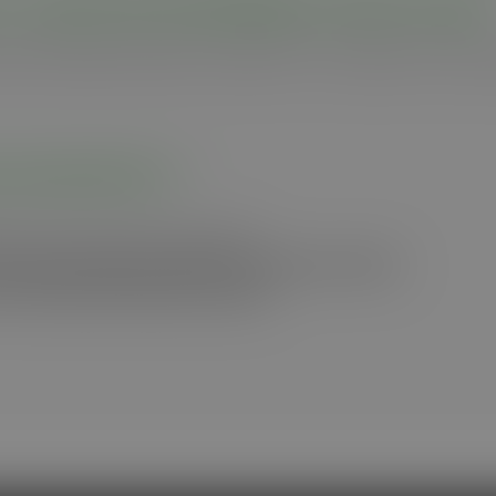
S - UMA NOVA RECOMPENSA TODOS OS DIAS
neio de futebol mundial e acumule R$ 17 em apostas no dia da 
VALOR DE R$ 17
es e uma nova chance de ganhar.
ua Aposta Grátis para seguir na torcida pelo futebol.
não será possível receber a próxima.