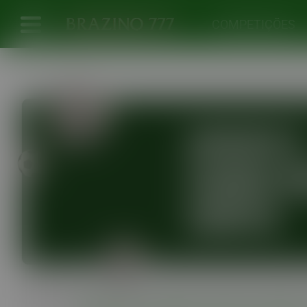
COMPETIÇÕES
APOSTE E
GANHE A
GRÁTIS