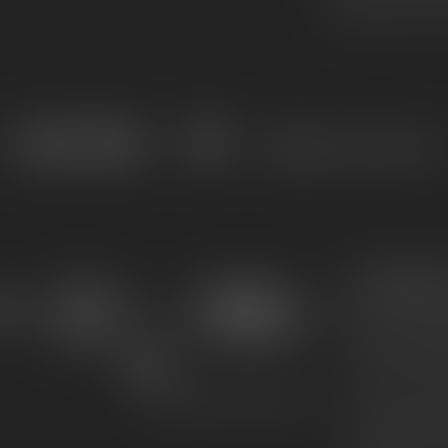
Resultados E Outr
+18. O Ministér
responsabilidad
impactos à saúde 
limites. Consulte 
proteção disponívei
Bo
provenientes do
outros programas d
FUTURAS APOSTAS LT
do Brasil, devidam
no Brasil, nas temá
Apostas do Minist