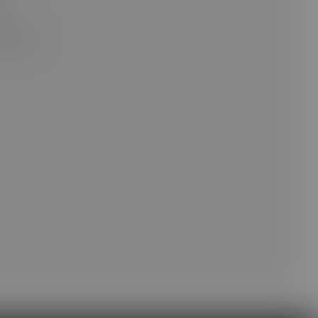
partida.