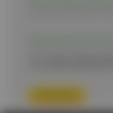
APOSTE E GANHE APOSTA GRÁTI
Faça apostas esportivas nos jogos do maior tor
RECEBA UMA APOSTA GRÁTIS NO 
1.
Todos os dias têm novos jogos, novas emoçõ
2.
Receive a
Aposte nos seus favoritos e curta s
3.
Se você não utilizar a aposta grátis anterior, 
FAÇA UMA APOSTA