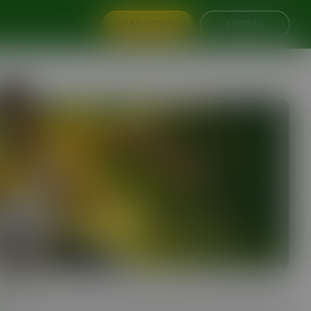
CADASTRO
ENTRAR