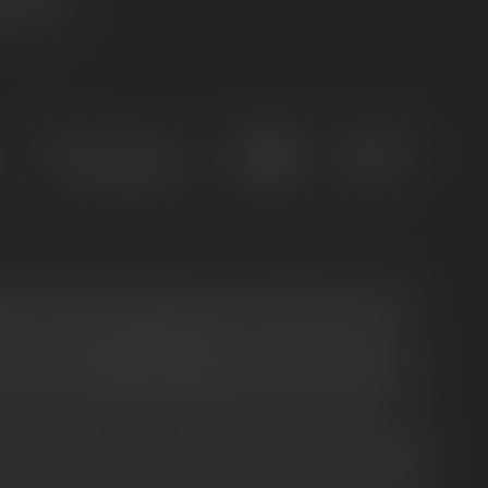
as Fraudes
io da Fazenda adverte: Apostar não é investimento. Jogue com
e.
A prática excessiva de apostas pode causar prejuízos financeiros e
mental. Aposte apenas por entretenimento e sempre dentro dos seus
Jogo Responsável
nossa seção de
para conhecer as ferramentas de
s e manter o controle da sua atividade. É proibida a utilização de recursos
lsa Família, do BPC (Benefício de Prestação Continuada)
e de
e assistência social para a realização de apostas de quota fixa.
DA, sociedade limitada constituída sob as leis da República Federativa
ente licenciada para operar a modalidade lotérica de apostas de quota fixa
ticas esportiva e jogos on-line conjuntamente, pela Secretaria de Prêmios e
ério da Fazenda por meio da Portaria SPA/MF nº 466/2025, publicada em