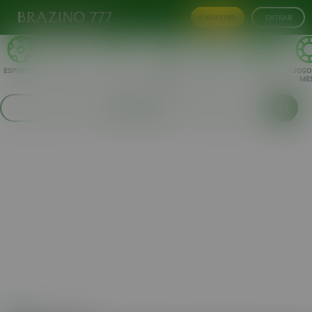
CADASTRO
ENTRAR
ESPORTES
AO VIVO
SLOTS
JOGOS
NOVO
BINGO
JOGO
CRASH
ME
PROVEDORES