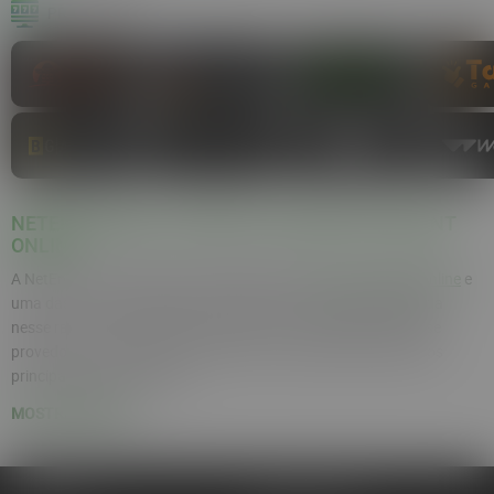
PROVEDORES
NETENT GAMES: JOGOS DE CASSINO DA NETENT
ONLINE
A NetEnt é uma empresa especializada em
jogos de cassino online
e
uma das poucas empresas com mais de 20 anos de experiência
nesse ramo. Toda a equipe do Brazino777 está feliz em ter esse
provedor como parceiro. A seguir vamos apresentar alguns dos
principais jogos da NetEnt.
MOSTRAR MAIS
MELHORES SLOTS DA NETENT NO BRAZINO777
Nos próximos tópicos apresentaremos alguns dos NetEnt slots mais
populares da atualidade. A tabela a seguir mostra os detalhes