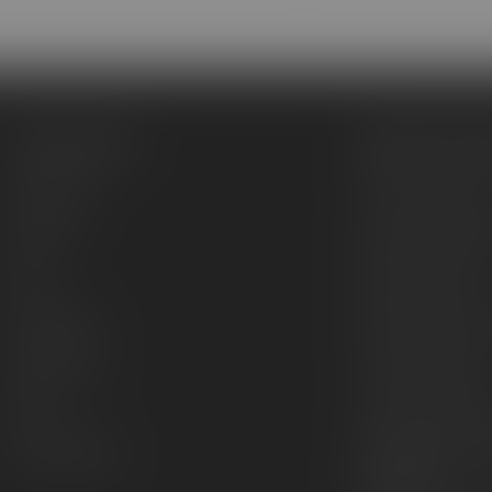
 COM MELHOR RTP NA PLATAFORMA BRAZINO777?
ADE
VITÓRIA MÁXIMA
RECURSOS BÔNUS
Jogos De Cassino
Segurança E Priva
vel
25.000x a aposta
Aposta e retirada automática
Esporte Bet
Termos E Condiçõ
vel
100x a aposta
Aposta e retirada automática
Live Bet
Política Da Privac
vel
Não disponível
Chat ao vivo para os jogadores
Slots
Política De Bônus
vel
100x a aposta
-
Jogos Crash
Betting Termos E 
Novos Jogos
Jogo Responsável
vel
100x a aposta
-
Bingo
Conheça Seus Limi
vel
5.000x a aposta
Jogo bônus e jogo de chance
Jogos De Mesa
Política De Comba
De Dinheiro
vel
R$ 60.000,00
Aposta e retirada automática