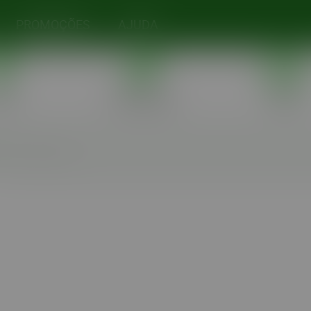
PROMOÇÕES
AJUDA
OTS
JOGOS CRASH
NOVO