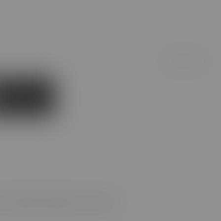
 mas verdadeiros videogames com apostas.
 e muito mais.