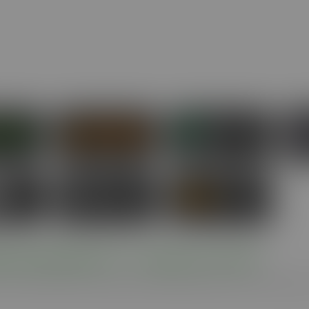
 NO BRAZINO777 | O MAIS ALTO RTP
s cassinos. Alguns dos seus jogos nem parecem jogos de cassino de verdade,
 empresa. Explicaremos como eles funcionam, quais são os seus recursos bônus