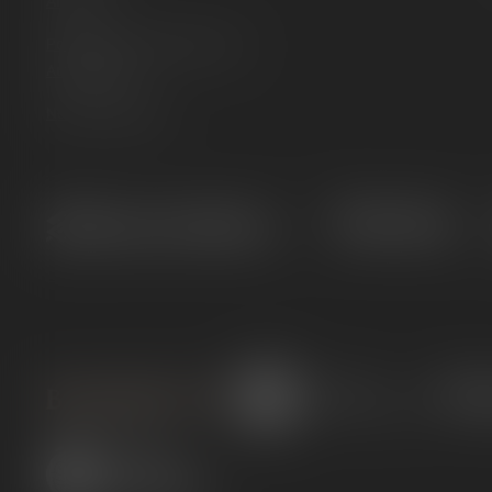
Afiliados
Portal De Comunicação Com
98,4%
Não disponí
Burning Ice 10
Autoridades
Nossos Contatos
97,7%
Não disponí
SpinX
JetX (Nota: 9,0)
Este é o jogo do tipo crash da SmartSoft. Os crash games representam u
ele.
O multiplicador começa em 1.0x e à medida que o jato vai avançando, o mu
Quando isso acontece, o jato some da tela junto com o multiplicador. Dess
Ele pode acontecer com o multiplicador em 1.0x, isto é, antes mesmo do j
E essa retirada pode ser feita de forma manual ou automática. Na forma ma
Quando o jato atingir esse valor, sua aposta é retirada. Há também estatí