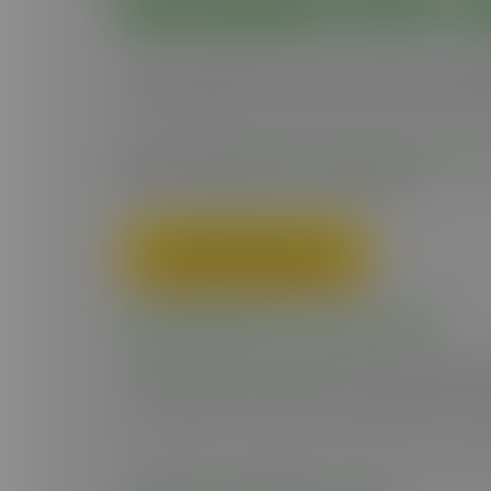
BLACKJACK SPLIT (
O split é uma das táticas mais comuns do black
isso em detalhes. Você vai ler sobre como ele fu
Note que o
blackjack é um dos nossos jogos mais po
qualquer usuário com uma conta ativa.
JOGUE BLACKJACK
ENTENDENDO O BLACKJACK
O
em que o jogador j
blackjack é um jogo de cartas
leva a rodada. Em uma mão de blackjack, você r
A partir disso você decide o que fazer, se vai ped