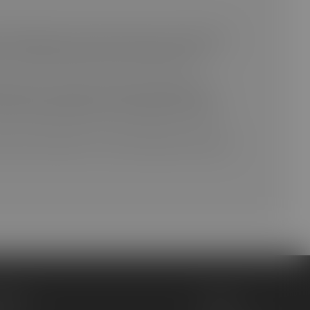
Split é apenas uma das armas que você deve ter
 ou melhor, porque não fazer seguro e etc.
rais/básicas. Estamos falando de entender as
mesas que permitem que o apostador se renda.
 notar que no Brazino777 temos dezenas de mesas
cidade
Ao Vivo