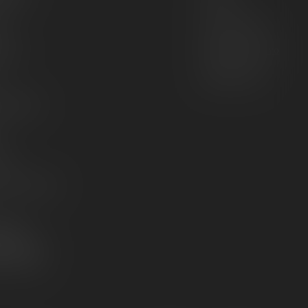
es
Roleta Ao Vivo
idade
Blackjack Ao Vivo
Poker Ao Vivo
Condições
tes
te A Lavagem
dade E
pulação De
as Fraudes