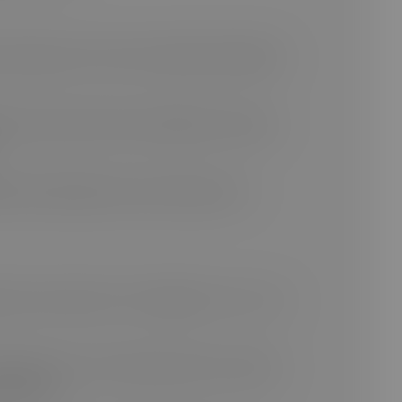
r iguais, isto é, cores e naipe não importam,
r duas mãos de forma simultânea. Isto quer
de da pontuação que você alcança e da
mos o par de ases. O ás equivale a 11 ou 1 no
receber um ás, você só precisa de um 10 para
ler bater.