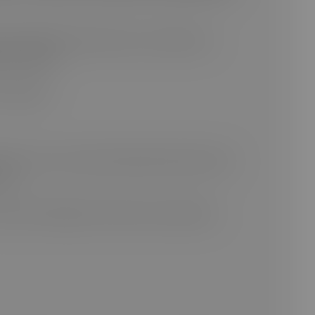
ue normalmente. Sendo assim, no melhor dos
sem fazê-lo.
 o seguro.
stas e você vai saber exatamente quando fazer
você.
a "hand" de blackjack. Sendo assim, podemos