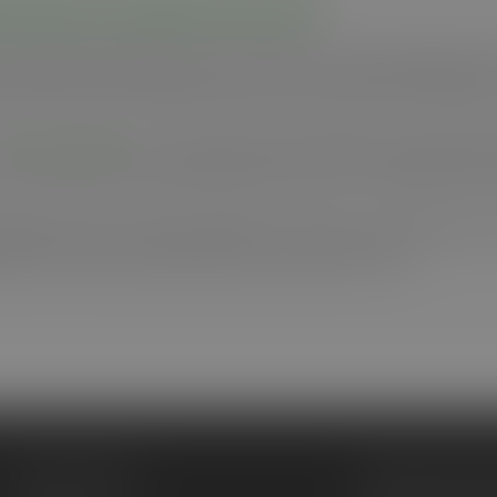
IAS PARA JOGAR BLACKJACK
postador de blackjack é ter o domínio de várias estratégias. 
 quando dobrar, quando pedir outra carta, quando fazer seguro,
s
. E isso não quer dizer entender as regras ge
regras do blackjack
mesa pode ter regras diferentes das outras. Por exemplo, há 
fique quais são as regras específicas. Inclusive, é importante
ades. Portanto, fique atento para esse tipo de coisa.
Jogos De Cassino
Segurança E Priva