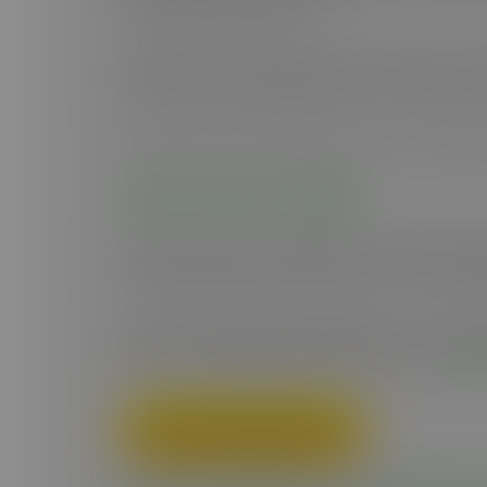
sem perder ou ganhar nada.
O problema do seguro é que se o dealer não fiz
casos, você não vai perder nada. Por causa dis
O split não funciona dessa forma. Com o split 
O SPLIT VALE A PENA?
O split é ótimo se você souber o que está faz
o split e quando deixá-lo de lado. É claro, é imp
O split é apenas uma estratégia que, se for ap
dizer com tranquilidade que o split é uma
estrat
JOGAR NO BRAZINO777