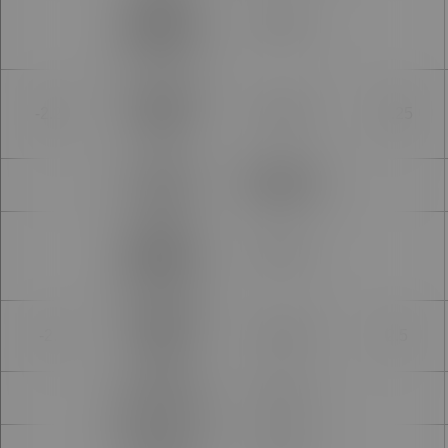
POR 1,
PERDA
EMPATE OU
PERDA
GANHAR
-2.25
POR 3 OU
VITÓRIA
+2.25
MAIS
GANHAR
PERDER
POR 2
METADE
GANHAR
POR 1,
PERDA
EMPATE OU
PERDA
GANHAR
-2.5
POR 3 OU
VITÓRIA
+2.5
MAIS
GANHAR
PERDA
POR 1 OU 2
EMPATE OU