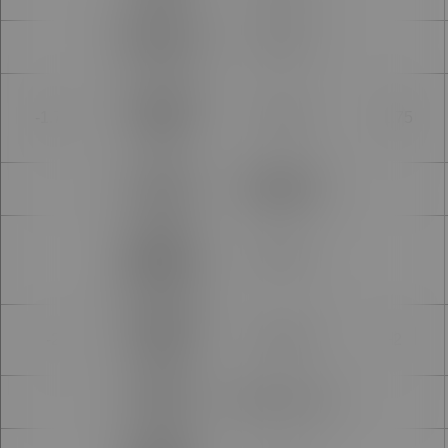
POR 1
EMPATE OU
PERDA
PERDA
GANHAR
-1.75
POR 3 OU
VITÓRIA
+1.75
MAIS
GANHAR
GANHAR
POR 2
METADE
GANHAR
POR 1,
PERDA
EMPATE OU
PERDA
GANHAR
-2
POR 3 OU
VITÓRIA
+2
MAIS
GANHAR
REEMBOLSO
POR 2
GANHAR