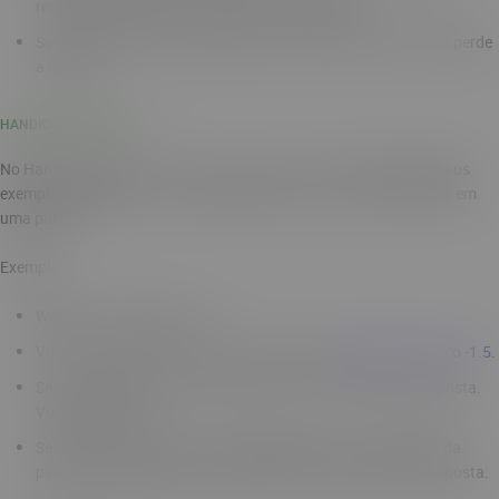
recupera sua aposta. Você recebe 100$ de volta.
Se a partida terminar empatada ou o West Ham vencer, você perde
a aposta.
HANDICAP ASIÁTICO -1.5
No Handicap Asiático -1.75, -2, -2.25, -2.5, -2.75 e -3, tudo é igual aos
exemplos explicados, a principal diferença está no número de gols em
uma partida.
Exemplo:
Wigan 4.6 VS Arsenal 1.15
Você está apostando $100 no Arsenal com
Handicap Asiático -1.5
.
Se o Arsenal vencer com dois gols ou mais, você ganha a aposta.
Você ganha 115$.
Se o Arsenal vencer por um gol de diferença, ou o resultado da
partida for um empate, ou o Wigan vencer, você perde sua aposta.