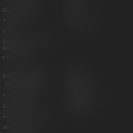
Promoções E Bônus
Bingo
Reclamações
Jogos De Mesa
Afiliados
Portal De Comunicação Com
Autoridades
Nossos Contatos
Segurança E Privacidade
Ao Vivo
Termos E Condições
Roleta Ao Vivo
Política Da Privacidade
Blackjack Ao Vivo
Política De Bônus
Poker Ao Vivo
Betting Termos E Condições
Jogo Responsável