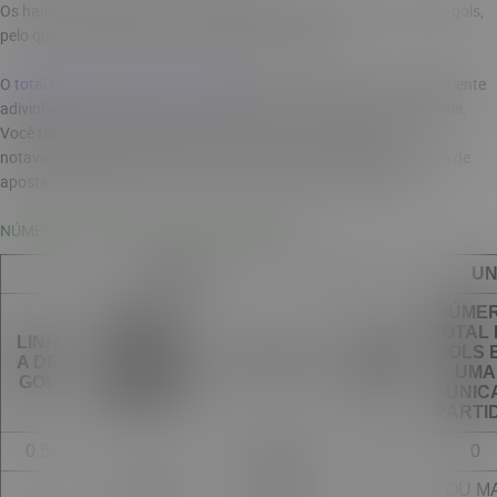
Os handicaps asiáticos são frequentemente aplicados ao total de gols,
pelo que não se limitam aos resultados dos jogos.
O
total de gols no handicap asiático
envolve mais do que simplesmente
adivinhar quantos gols serão marcados em um jogo ou por um time.
Você também pode recuperar metade do seu investimento. É
notavelmente popular em todo o mundo, onde um grande número de
apostadores esportivos participam nesses jogos de apostas.
NÚMERO TOTAL DE GOLS EM UMA PARTIDA
OVER
U
NÚME
NÚMERO
TOTAL 
LINH
TOTAL DE
LINH
GOLS 
A DE
GOLS EM
RESULTADO
A DE
UMA
GOL
UMA ÚNICA
GOL
ÚNIC
PARTIDA
PARTI
0.5
0
PERDA
0.5
0
1 OU MAIS
VITÓRIA
1 OU M