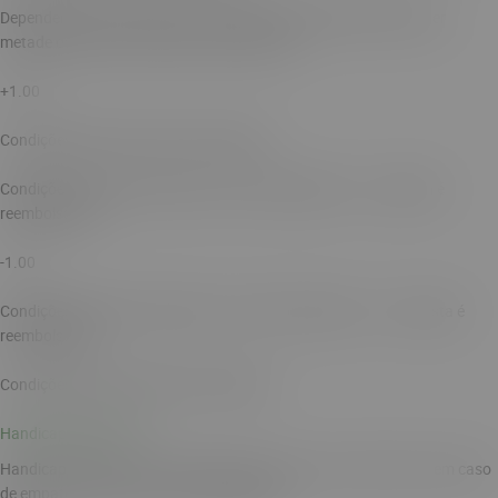
Dependendo do resultado, os apostadores podem ganhar, perder
metade da aposta ou perder toda a aposta.
+1.00
Condições de vitória: vitória ou empate
Condições de perda: Perder por 2 (se for perder por 1 - a aposta é
reembolsada)
-1.00
Condições de vitória: Vitória por +2 (se for vitória por +1 - a aposta é
reembolsada)
Condições de perda: perder ou empatar
Handicap Asiático 0.0
Handicap Asiático 0.0 é uma aposta em um ou no outro time, e em caso
de empate, sua aposta será reembolsada.