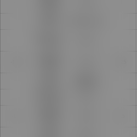
-1
POR 2 OU
VITÓRIA
+1
MAIS
GANHAR
REEMBOLSO
POR 1
EMPATE OU
PERDA
PERDA
GANHAR
-1.25
POR 2 OU
VITÓRIA
+1.25
MAIS
GANHAR
PERDER
POR 1
METADE
EMPATE OU
PERDA
PERDA
GANHAR
-1.5
POR 2 OU
VITÓRIA
+1.5
MAIS
GANHAR
PERDA