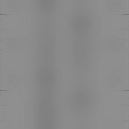
-0.25
POR 1 OU
VITÓRIA
+0.25
MAIS
PERDER
EMPATE
METADE
PERDA
PERDA
-0.5
VITÓRIA
VITÓRIA
+0.5
EMPATE
PERDA
PERDA
PERDA
GANHAR
-0.75
POR 2 OU
VITÓRIA
+0.75
MAIS
GANHAR
GANHAR
POR 1
METADE
EMPATE OU
PERDA
PERDA
GANHAR