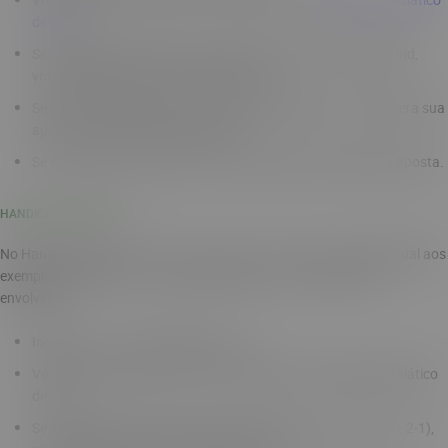
de -1.00
.
Se o resultado da partida for empate ou vitória do Real Madrid,
você ganha a aposta. Você ganha 115$.
Se o Real Madrid perder por um gol de diferença, você recupera sua
aposta. Você recebe 100$ de volta.
Se o Salamanca vencer por dois ou mais gols, você perde a aposta.
HANDICAP ASIÁTICO +1.5
No Handicap Asiático +1.75, +2, +2.25, +2.5, +2.75 e +3, tudo é igual aos
exemplos explicados. A principal diferença é o número de gols
envolvidos.
Inglaterra 1.10 VS San Marino 6.35
Você está apostando $100 no San Marino com Handicap Asiático
de +1.5.
Se a Inglaterra não perder ou perder apenas por um gol (1-0, 2-1),