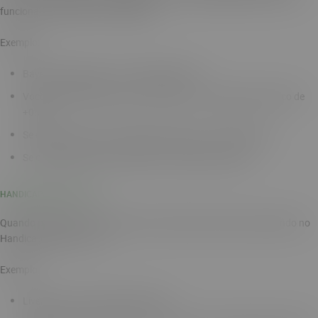
funciona, então vamos ao exemplo.
Exemplo:
Bayern de Munique 1.45 VS Schalke 2.85
Você está apostando $100 no Bayern com Handicap Asiático de
+0.25.
Se o Bayern vencer, você ganha a aposta. 145$ de vitória.
Se o Bayern perder ou empatar, você perde a aposta.
HANDICAP ASIÁTICO +0.75
Quando pensamos que um time não vai perder, estamos apostando no
Handicap Asiático +0.75.
Exemplo:
Liverpool 1.30 VS Aston Villa 3.60