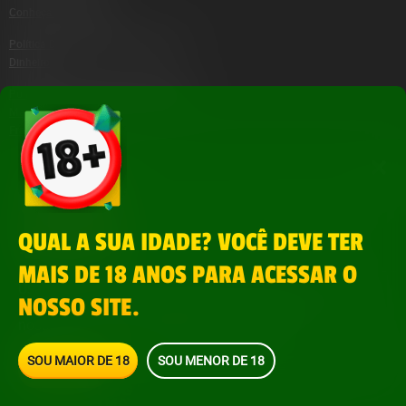
Conheça Seus Limites
Política De Combate A Lavagem De
Dinheiro
Política De Integridade E Prevenção À
Manipulação De Resultados E Outras
Fraudes
QUAL A SUA IDADE? VOCÊ DEVE TER
MAIS DE 18 ANOS PARA ACESSAR O
Usamos cookies para melhorar sua experiência. Ao
NOSSO SITE.
usar o Brazino777, você aceita nossos cookies. Veja
nossos
Termos e Condições
para mais.
SOU MAIOR DE 18
SOU MENOR DE 18
Menu
Slot
Ao Vivo
Crash
OK