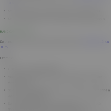
-0.50
.
Se o Everton ganhar, você ganha a aposta. Você ganha 160$
Se o Everton perder ou ocorrer um empate, você perde a aposta.
HANDICAP ASIÁTICO -0.75
Se pensarmos que um time não vai perder, usamos o
Handicap Asiático
-0.75
.
Exemplo:
Osasuna 2.8 VS Atlético Madrid 1.4
Você está apostando $100 no Atlético de Madrid com Handicap
Asiático de -0.75.
Se o Atlético de Madrid ganhar por dois ou mais gols, você ganha a
aposta. Você ganha 140$.
Se o Atlético de Madrid vencer por um gol (0-1, 1-2, 2-3), você
ganha metade da aposta. Você recebe 50$ de volta.