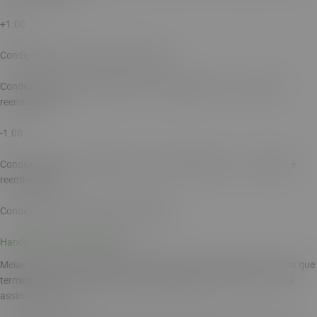
+1.00
Condições de vitória: vitória ou empate
Condições de Perda: Perder por 2 (se for perder por 1 - a aposta é
reembolsada)
-1.00
Condições de vitória: Vitória por +2 (se for vitória por +1 - a aposta é
reembolsada)
Condições de Perda: Perder ou empatar
Handicap Asiático de Metade
Meias linhas se destacam das linhas totais porque contêm números que
terminam em 0.5 e estão dentro do intervalo de +/- de 0.5, 1.5, 2.5 e
assim por diante.