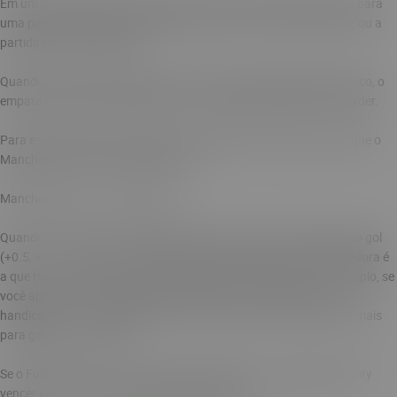
Em um mercado de odds tradicional, há três resultados possíveis para
uma partida de futebol: o Manchester City vence, o Fulham vence ou a
partida termina empatada.
Quando você faz uma aposta em um mercado de Handicap Asiático, o
empate é removido, deixando você com a opção de ganhar ou perder.
Para este exemplo vamos pegar o handicap de um gol e meio, já que o
Manchester City é o grande favorito.
Manchester City -1.5; Fulham +1.5
Quando se trata deste Handicap Asiático, um ponto inicial de meio gol
(+0.5, +1.5, +2.5, etc.) é concedido a cada equipe. A equipe vencedora é
a que tiver mais pontos durante a vigência do handicap. Por exemplo, se
você apostar no Manchester City para vencer o Fulham com um
handicap de -1.5, o Manchester City deve vencer por dois gols ou mais
para ganhar sua aposta.
Se o Fulham vencer, o jogo terminar empatado ou o Manchester City
vencer por um único gol, você perde a aposta.