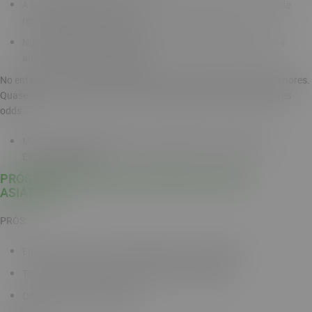
A principal diferença é que nos Escanteios Asiáticos você pode
receber seu dinheiro de volta.
Na aposta de escanteio regular, você não pode recuperar sua
aposta. Você ganha ou perde.
No entanto, em troca dessa vantagem, você deve aceitar odds menores.
Quase sempre, as apostas de canto tradicionais oferecem melhores
odds.
Meio e quarto de escanteio são aceitáveis nas apostas de
Escanteio Asiático.
PRÓS E CONTRAS DE APOSTAR EM CANTOS
ASIÁTICOS
PRÓS:
Em alguns casos, você pode receber um reembolso.
Todas as casas de apostas oferecem essa opção.
Os bônus estão disponíveis.