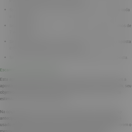
é devolvida (você perde a outra metade).
Se o jogo terminar com menos de sete escanteios, você perde toda
a sua aposta.
Se você apostar "Under 7, 7.5", você ganha se o jogo tiver menos de
7 escanteios.
Se houver exatamente 7 escanteios no jogo, metade da sua aposta
é devolvida (você perde a outra metade).
Se houver mais de sete escanteios, você perde toda a sua aposta.
Escanteios de Handicap Asiático
Esta aposta também inclui metades e quartos de escanteios, porém a
aposta principal é qual time usará mais escanteios. Como resultado, seu
objetivo deve ser prever qual time usará mais escanteios em vez de
estimar o número total de escanteios.
Na opção de meio escanteio, os times recebem pontos de handicap
antecipadamente, e o número total de escanteios no final do jogo é
usado para determinar qual time venceu. Se ambas as equipes tiverem o
mesmo número de escanteios, as apostas são canceladas e