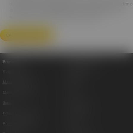
odds maiores. Isso acontece porque as casas de apostas tendem a
se concentrar na competição geral. Como resultado, apostar
apenas no primeiro tempo aumentará suas odds.
CADASTRAR E JOGAR
Brazino 777
Jogos De Cassino
Cassino Ao Vivo
Esporte Bet
Mapa Do Site XML
Live Bet
Mapa Do Site HTML
Slots
Suporte
Jogos Crash
Perguntas Frequentes
Novos Jogos
Promoções E Bônus
Bingo