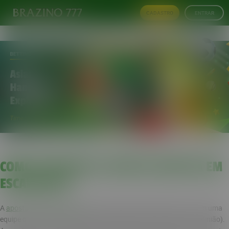
CADASTRO
ENTRAR
COMO FUNCIONA A APOSTA ASIÁTICA EM
ESCANTEIOS?
A
aposta handicap Asiática
de escanteios permite-lhe apostar em uma
equipe que vai marcar mais escanteios durante o jogo (na sua opinião).