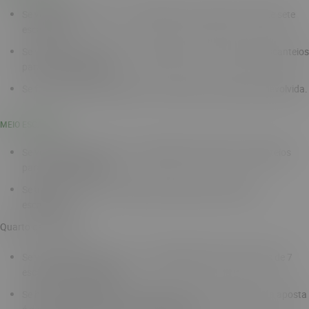
Se você apostar "Over 7", você ganha se o jogo tiver mais de sete
escanteios.
Se você apostar "Under 7", o jogo deve ter menos de sete escanteios
para que você ganhe.
Se forem usados exatamente 7 escanteios, sua aposta é devolvida.
MEIO ESCANTEIO
Se você apostar "Over 7.5", o jogo deve ter mais de 7 escanteios
para que você ganhe.
Se apostar "Under 7.5", ganha se o jogo tiver menos de 7
escanteios.
Quarto de Escanteio
Se você apostar "Over 7, 7.5", você ganhará se houver mais de 7
escanteios naquele jogo.
Se houver exatamente 7 escanteios no jogo, metade da sua aposta