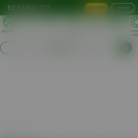
CADASTRO
ENTRAR
ESPORTES
AO VIVO
SLOTS
JOGOS
NOVO
BINGO
JOGO
CRASH
ME
PROVEDORES