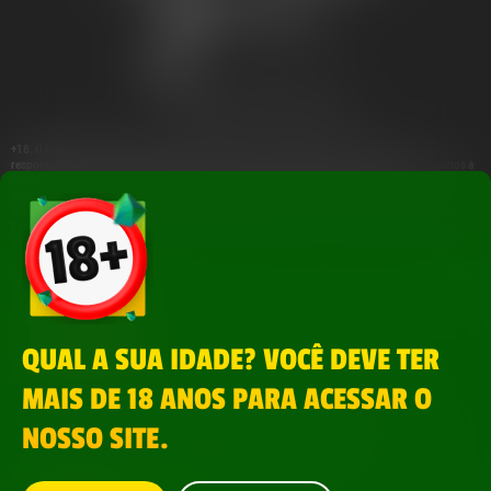
+18. O Ministério da Fazenda adverte: Apostar não é investimento. Jogue com
responsabilidade.
A prática excessiva de apostas pode causar prejuízos financeiros e impactos à
saúde mental. Aposte apenas por entretenimento e sempre dentro dos seus limites. Consulte
nossa seção de
Jogo Responsável
para conhecer as ferramentas de proteção disponíveis e
manter o controle da sua atividade. É proibida a utilização de recursos provenientes do
Bolsa
Família, do BPC (Benefício de Prestação Continuada)
e de outros programas de assistência
social para a realização de apostas de quota fixa.
FUTURAS APOSTAS LTDA, sociedade limitada constituída sob as leis da República Federativa do
Brasil, devidamente licenciada para operar a modalidade lotérica de apostas de quota fixa no Brasil,
nas temáticas esportiva e jogos on-line conjuntamente, pela Secretaria de Prêmios e Apostas do
Ministério da Fazenda por meio da Portaria SPA/MF nº 466/2025, publicada em 11 de março de
2025 no Diário Oficial da República Federativa do Brasil, Edição 47, Seção 1, Página 32
QUAL A SUA IDADE? VOCÊ DEVE TER
MAIS DE 18 ANOS PARA ACESSAR O
Usamos cookies para melhorar sua experiência. Ao
NOSSO SITE.
usar o Brazino777, você aceita nossos cookies. Veja
nossos
Termos e Condições
para mais.