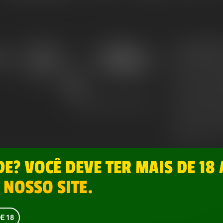
+18. O Ministér
responsabilidad
impactos à saúde 
limites. Consulte 
proteção disponívei
Bo
provenientes do
outros programas d
FUTURAS APOSTAS LT
do Brasil, devidam
no Brasil, nas temá
Apostas do Minist
11 de março de 2025
Página 32
DE? VOCÊ DEVE TER MAIS DE 18
sua experiência. Ao usar o Brazino777, você aceita nos
 NOSSO SITE.
 Condições
para mais.
E 18