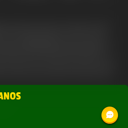
io da Fazenda adverte: Apostar não é investimento. Jogue com
e.
A prática excessiva de apostas pode causar prejuízos financeiros e
mental. Aposte apenas por entretenimento e sempre dentro dos seus
Jogo Responsável
nossa seção de
para conhecer as ferramentas de
s e manter o controle da sua atividade. É proibida a utilização de recursos
lsa Família, do BPC (Benefício de Prestação Continuada)
e de
e assistência social para a realização de apostas de quota fixa.
DA, sociedade limitada constituída sob as leis da República Federativa
ente licenciada para operar a modalidade lotérica de apostas de quota fixa
ticas esportiva e jogos on-line conjuntamente, pela Secretaria de Prêmios e
ério da Fazenda por meio da Portaria SPA/MF nº 466/2025, publicada em
 no Diário Oficial da República Federativa do Brasil, Edição 47, Seção 1,
 ANOS
sos