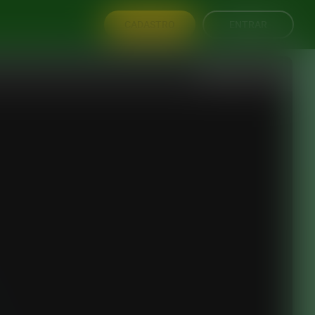
CADASTRO
ENTRAR