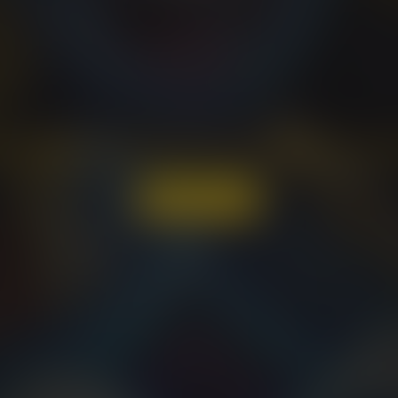
NTE, ESTE JOGO NÃO ESTÁ DISPONÍVEL NA S
BRAZINO777