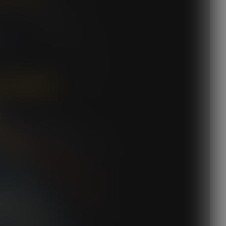
UA REGIÃO.