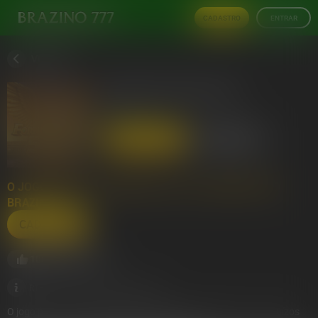
CADASTRO
ENTRAR
VOLTAR
FORTUNE GARUDA 500
TADA
CADASTRO
ENTRAR
O JOGO ESTARÁ DISPONÍVEL APÓS O CADASTRO NO
BRAZINO777.
CADASTRO
1060
734470
Visualizações
RTP:
97.1%
O jogo pode causar dependência, ansiedade, depressão e prejuízos