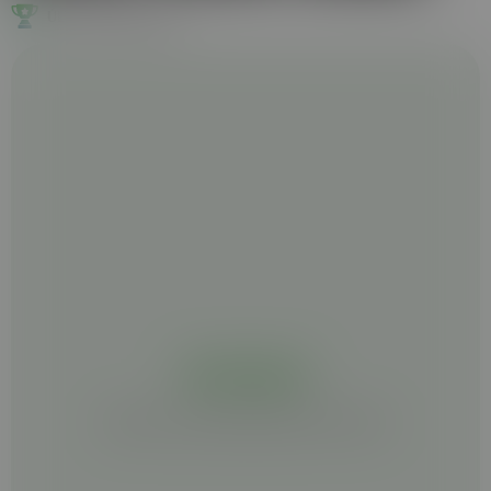
ÚLTIMOS GANHOS
NÃO HÁ DADOS
ESPERA ALGUNS SEGUNDOS POR FAVOR