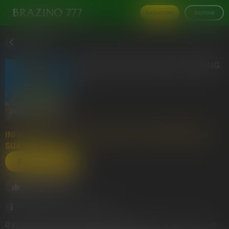
CADASTRO
ENTRAR
VOLTAR
100 GOLDEN COINS: REEL FISHING
EGT
INFELIZMENTE, ESTE JOGO NÃO ESTÁ DISPONÍVEL NA
SUA REGIÃO.
BRAZINO777
46
18016
Visualizações
RTP:
96.31%
O jogo pode causar dependência, ansiedade, depressão e prejuízos