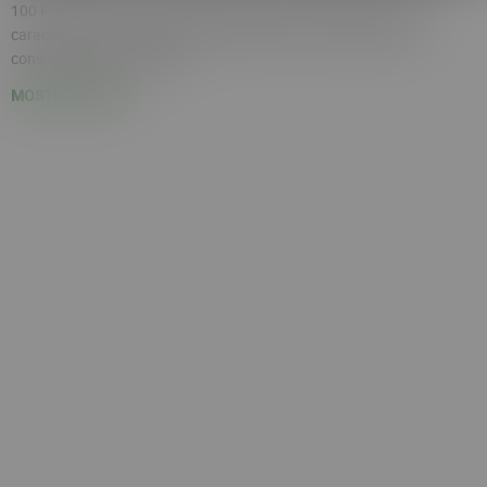
100 Power Hot Dice Edition é um caça-níqueis da Amusnet com
características técnicas apresentadas de forma objetiva para
consulta antes da partida.
MOSTRAR MAIS
O QUE É O SLOT 100 POWER HOT DICE EDITION?
O jogo utiliza uma estrutura de 5 rolos e 4 linhas. o sistema de
pagamento informado é 100 Fixed. A leitura das regras da versão
disponível no cassino Brazino777 ajuda a compreender como as
combinações são avaliadas.
Visão geral: 100 Power Hot Dice Edition
Confira abaixo os dados técnicos confirmados para esta versão do
jogo.
CARACTERÍSTICA
DETALHES
Nome
100 Power Hot Dice Edition
Lançamento
25/01/2024