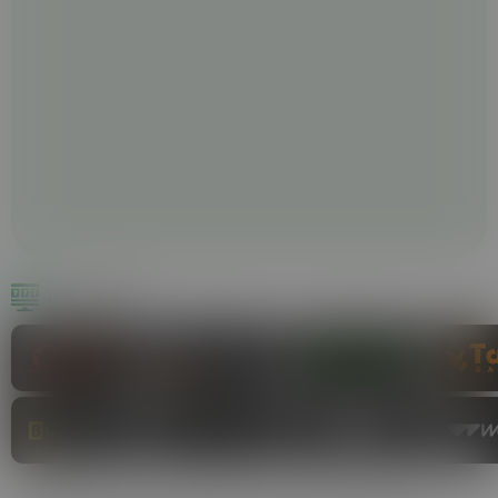
PROVEDORES