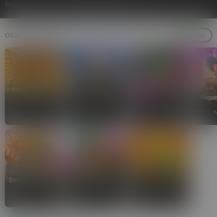
financeiros. Jogue com responsabilidade. 18+
OS MAIS JOGADOS
VER MAIS
EXCLUSIVO
Fortune Garuda
500
Pachinko
FlyX™ Cash Turbo™
Pôque
TADA
NEKO
BUCK STAKES
F
Onça Sortuda 500
Lucky Jaguar 2
4 Pots of Egypt
TADA
TADA
3OAKS