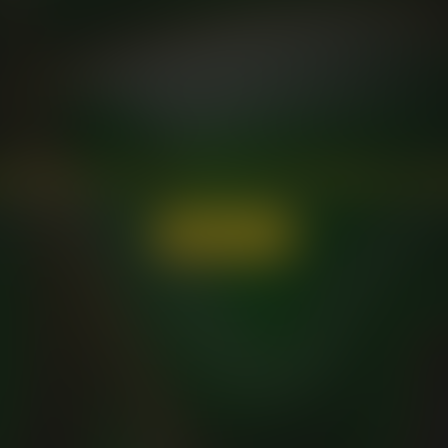
NTE, ESTE JOGO NÃO ESTÁ DISPONÍVEL NA S
BRAZINO777