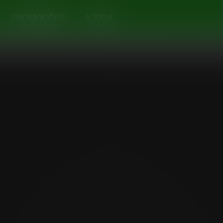
PROMOÇÕES
AJUDA