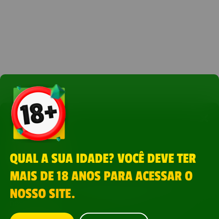
conforme as condições descritas nas regras do título.
20 GLOSSY HOT - FAQ
Qual é o RTP de 20 Glossy Hot?
O RTP teórico base de 20 Glossy Hot é de 96,09%. Esse percentual é
calculado em muitas rodadas e não garante resultados individuais.
Qual é o ganho máximo de 20 Glossy Hot?
O ganho máximo informado é de 20.000x o valor da aposta. Esse
limite técnico não representa uma promessa de resultado.
QUAL A SUA IDADE? VOCÊ DEVE TER
MAIS DE 18 ANOS PARA ACESSAR O
Usamos cookies para melhorar sua experiência. Ao
NOSSO SITE.
usar o Brazino777, você aceita nossos cookies. Veja
nossos
Termos e Condições
para mais.