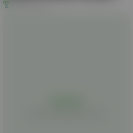
ÚLTIMOS GANHOS
NÃO HÁ DADOS
ESPERA ALGUNS SEGUNDOS POR FAVOR