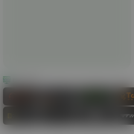
PROVEDORES