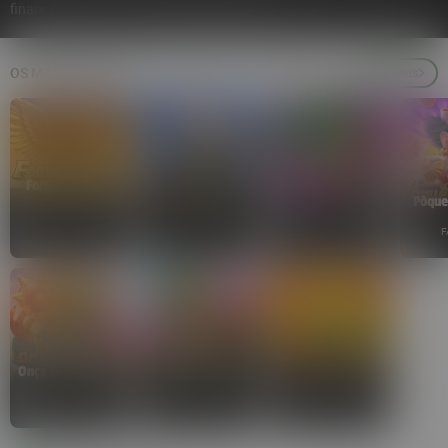
financeiros. Jogue com responsabilidade. 18+
OS MAIS JOGADOS
VER MAIS
EXCLUSIVO
Fortune Garuda
500
Pachinko
FlyX™ Cash Turbo™
Pôque
TADA
NEKO
BUCK STAKES
F
Onça Sortuda 500
Lucky Jaguar 2
4 Pots of Egypt
TADA
TADA
3OAKS