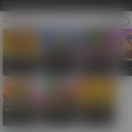
financeiros. Jogue com responsabilidade. 18+
OS MAIS JOGADOS
VER MAIS
EXCLUSIVO
Fortune Garuda
500
Pachinko
FlyX™ Cash Turbo™
Pôque
TADA
NEKO
BUCK STAKES
F
Onça Sortuda 500
Lucky Jaguar 2
4 Pots of Egypt
TADA
TADA
3OAKS