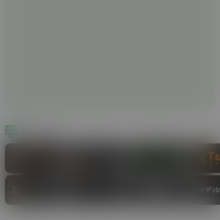
PROVEDORES