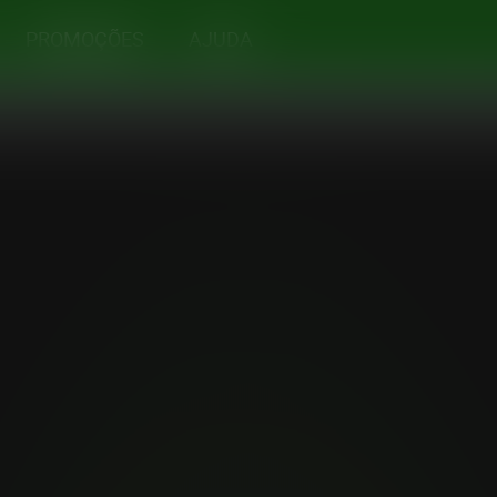
PROMOÇÕES
AJUDA