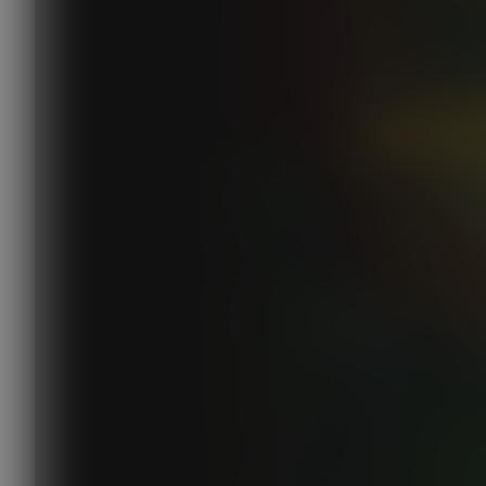
INFELIZME