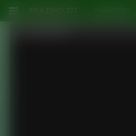
COMPETIÇÕES
40 LUCKY KING