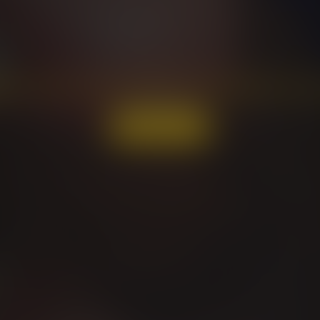
NTE, ESTE JOGO NÃO ESTÁ DISPONÍVEL NA S
BRAZINO777