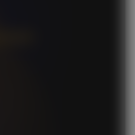
UA REGIÃO.