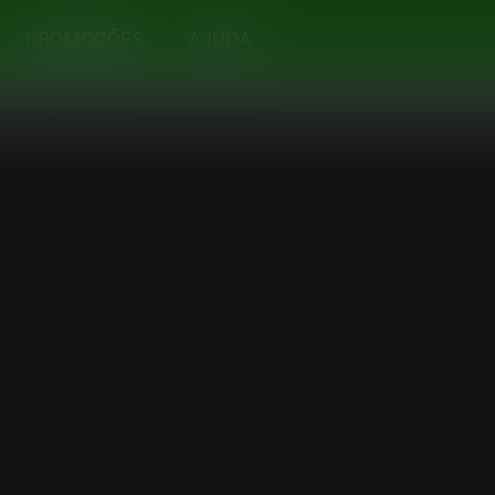
PROMOÇÕES
AJUDA