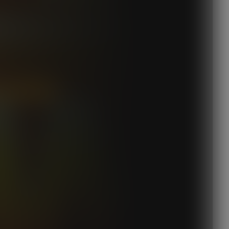
UA REGIÃO.