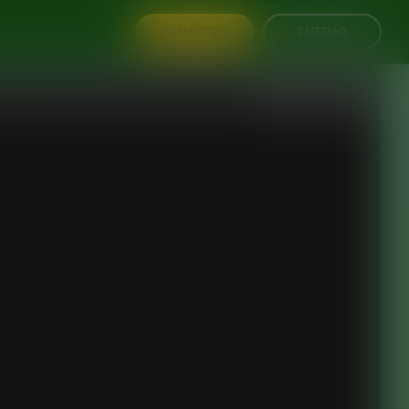
CADASTRO
ENTRAR