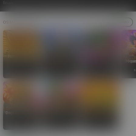
financeiros. Jogue com responsabilidade. 18+
OS MAIS JOGADOS
VER MAIS
EXCLUSIVO
Fortune Garuda
500
Pachinko
FlyX™ Cash Turbo™
Pôque
TADA
NEKO
BUCK STAKES
F
Onça Sortuda 500
Lucky Jaguar 2
4 Pots of Egypt
TADA
TADA
3OAKS