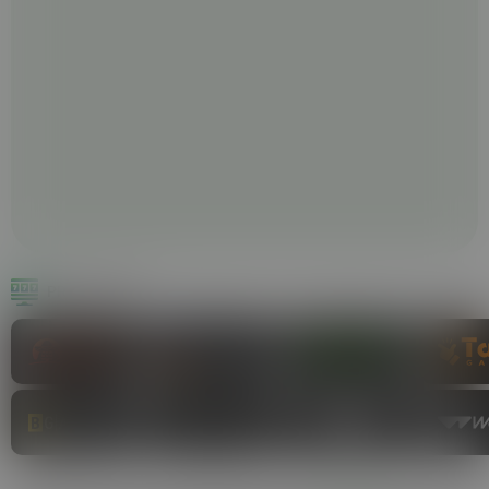
PROVEDORES