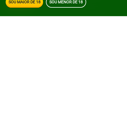
SOU MAIOR DE 18
SOU MENOR DE 18
Menu
Slot
Ao Vivo
Crash
OK
uma média estatística de longo prazo e não garante resultados
individuais.
Qual é o ganho máximo de 5 Wild Buffalo?
O multiplicador máximo confirmado é de x7.500 o valor da aposta.
Esse limite é uma característica técnica, não uma promessa de
Brazino 777
Jogos De Cassino
retorno.
Cassino Ao Vivo
Esporte Bet
Mapa Do Site XML
Live Bet
Mapa Do Site HTML
Slots
Suporte
Jogos Crash
Perguntas Frequentes
Novos Jogos
Promoções E Bônus
Bingo
Reclamações
Jogos De Mesa
Afiliados