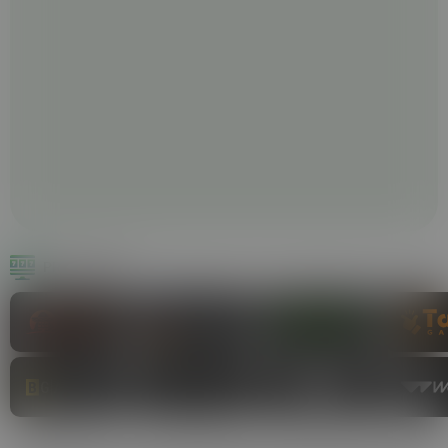
PROVEDORES