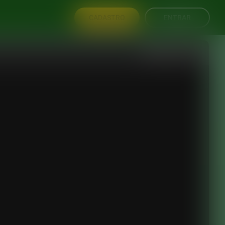
CADASTRO
ENTRAR