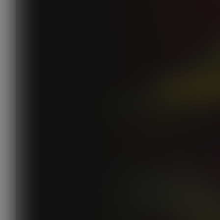
INFELIZME