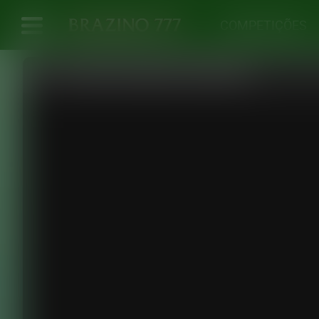
COMPETIÇÕES
64 GOLD COINS HOLD AND WIN