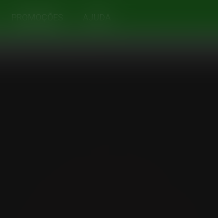
PROMOÇÕES
AJUDA