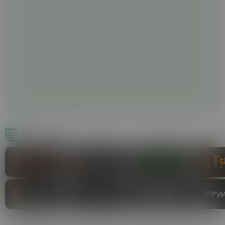
PROVEDORES