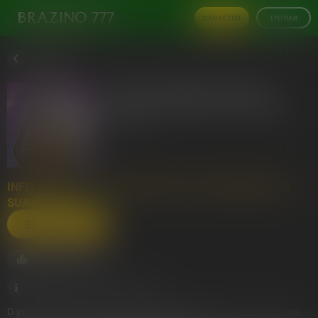
CADASTRO
ENTRAR
VOLTAR
AGE OF THE GODS: KING OF
OLYMPUS FIRE BLAZE XTREME
PLAYTECH
INFELIZMENTE, ESTE JOGO NÃO ESTÁ DISPONÍVEL NA
SUA REGIÃO.
BRAZINO777
133
30833
Visualizações
RTP:
95.41%
O jogo pode causar dependência, ansiedade, depressão e prejuízos