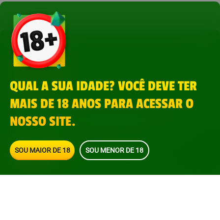
QUAL A SUA IDADE? VOCÊ DEVE TER
MAIS DE 18 ANOS PARA ACESSAR O
Usamos cookies para melhorar sua experiência. Ao
NOSSO SITE.
usar o Brazino777, você aceita nossos cookies. Veja
nossos
Termos e Condições
para mais.
SOU MAIOR DE 18
SOU MENOR DE 18
Menu
Slot
Ao Vivo
Crash
OK
Brazino 777
Jogos De Cassino