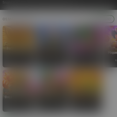
financeiros. Jogue com responsabilidade. 18+
OS MAIS JOGADOS
VER MAIS
EXCLUSIVO
Fortune Garuda
500
Pachinko
FlyX™ Cash Turbo™
Pôque
TADA
NEKO
BUCK STAKES
F
Onça Sortuda 500
Lucky Jaguar 2
4 Pots of Egypt
TADA
TADA
3OAKS