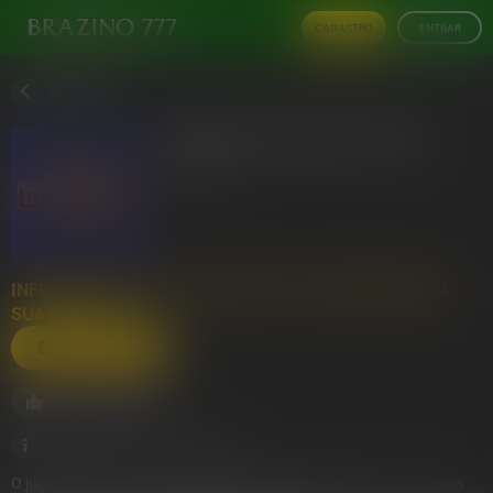
CADASTRO
ENTRAR
VOLTAR
AMERICAN SPEED ROULETTE
PLAYTECH
INFELIZMENTE, ESTE JOGO NÃO ESTÁ DISPONÍVEL NA
SUA REGIÃO.
BRAZINO777
3
2421
Visualizações
RTP:
94.74%
O jogo pode causar dependência, ansiedade, depressão e prejuízos