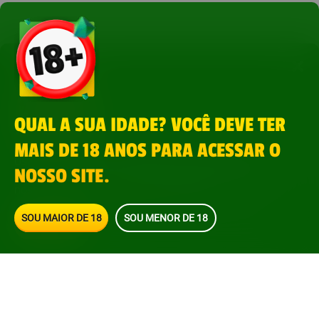
QUAL A SUA IDADE? VOCÊ DEVE TER
MAIS DE 18 ANOS PARA ACESSAR O
Usamos cookies para melhorar sua experiência. Ao
NOSSO SITE.
usar o Brazino777, você aceita nossos cookies. Veja
nossos
Termos e Condições
para mais.
SOU MAIOR DE 18
SOU MENOR DE 18
Menu
Slot
Ao Vivo
Crash
OK
Brazino 777
Jogos De Cassino