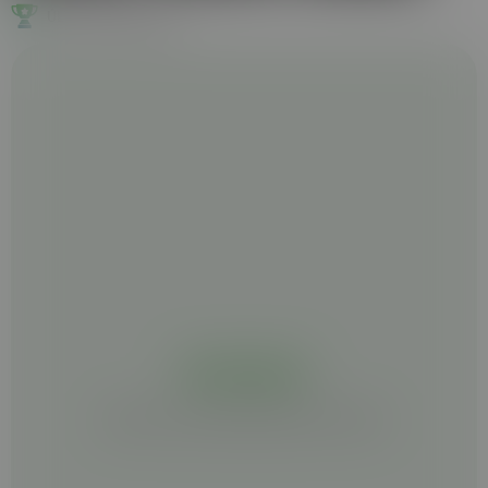
ÚLTIMOS GANHOS
NÃO HÁ DADOS
ESPERA ALGUNS SEGUNDOS POR FAVOR