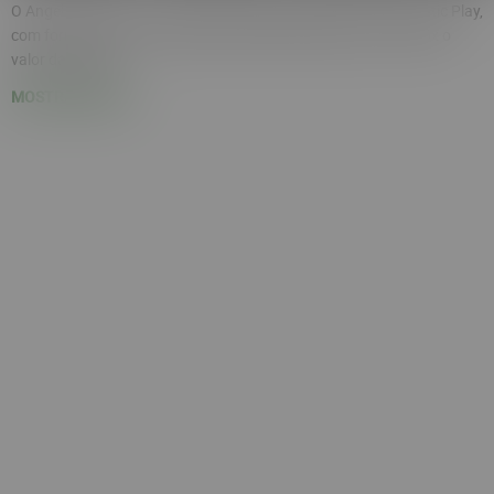
O Angel vs Sinner é um jogo de caça-níqueis online da Pragmatic Play,
com formato de 5x5. O ganho máximo informado é de 15.000x o
valor da aposta.
MOSTRAR MAIS
O QUE É O SLOT ANGEL VS SINNER?
O slot utiliza 5 rolos e 5 linhas, com 15 linhas de pagamento. O RTP
teórico é de 96%, enquanto a volatilidade é alta. O RTP pode variar de
acordo com a configuração disponível.
Entre os recursos confirmados estão Additional Free Spins, Buy
Feature, Expanding Symbols, Free Spins, RTP range e Scatter
symbols. Os temas registrados incluem Angel, Blue, Dark blue, Devil e
Heaven.
Visão geral: Angel vs Sinner
O Angel vs Sinner está disponível no Brazino777 e apresenta as
seguintes características técnicas:
CARACTERÍSTICA
DETALHES