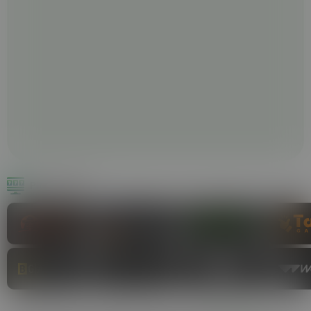
PROVEDORES