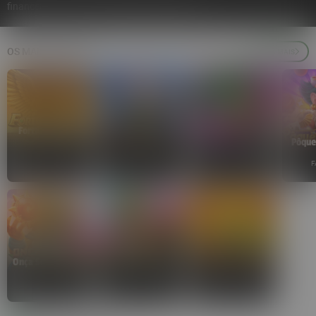
financeiros. Jogue com responsabilidade. 18+
OS MAIS JOGADOS
VER MAIS
EXCLUSIVO
Fortune Garuda
500
Pachinko
FlyX™ Cash Turbo™
Pôque
TADA
NEKO
BUCK STAKES
F
Onça Sortuda 500
Lucky Jaguar 2
4 Pots of Egypt
TADA
TADA
3OAKS