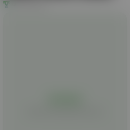
ÚLTIMOS GANHOS
NÃO HÁ DADOS
ESPERA ALGUNS SEGUNDOS POR FAVOR