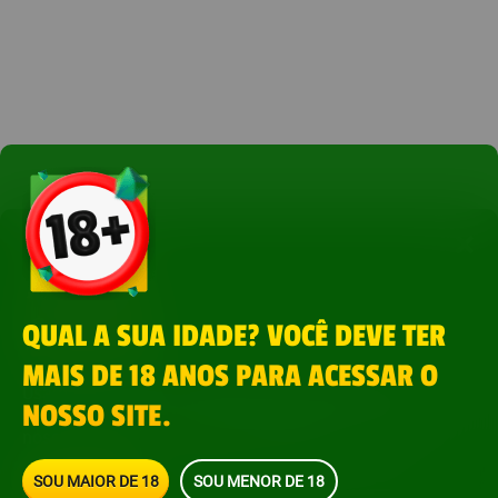
Consulte os recursos especiais quando eles aparecerem durante
as rodadas.
Estabeleça limites de tempo e de gastos para manter o jogo
como entretenimento.
Os recursos confirmados incluem Additional Free Spins, Free Spins,
Random Wilds / Additional Wilds, Respin Wild. A forma de ativação
deve ser verificada nas regras do jogo.
ANKH OF ANUBIS AWAKENING - FAQ
Qual é o RTP de Ankh of Anubis Awakening?
O RTP informado é de 96%. Esse percentual é teórico, calculado em
muitas rodadas, e não garante resultados individuais.
QUAL A SUA IDADE? VOCÊ DEVE TER
Qual é o ganho máximo de Ankh of Anubis Awakening?
MAIS DE 18 ANOS PARA ACESSAR O
Usamos cookies para melhorar sua experiência. Ao
O limite técnico informado é de 15.000x o valor da aposta. Esse teto
NOSSO SITE.
usar o Brazino777, você aceita nossos cookies. Veja
não representa garantia de premiação.
nossos
Termos e Condições
para mais.
Quais recursos aparecem em Ankh of Anubis Awakening?
SOU MAIOR DE 18
SOU MENOR DE 18
Menu
Slot
Ao Vivo
Crash
OK