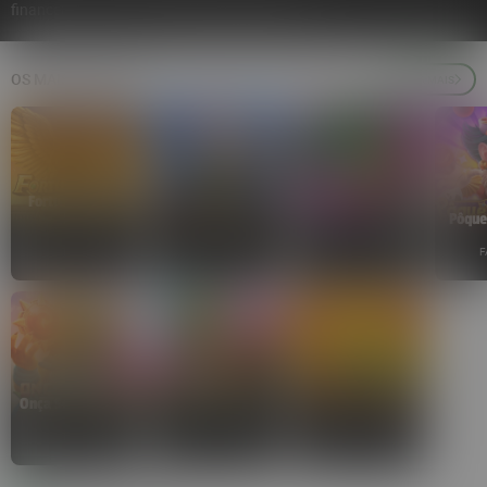
financeiros. Jogue com responsabilidade. 18+
OS MAIS JOGADOS
VER MAIS
EXCLUSIVO
Fortune Garuda
500
Pachinko
FlyX™ Cash Turbo™
Pôque
TADA
NEKO
BUCK STAKES
F
Onça Sortuda 500
Lucky Jaguar 2
4 Pots of Egypt
TADA
TADA
3OAKS