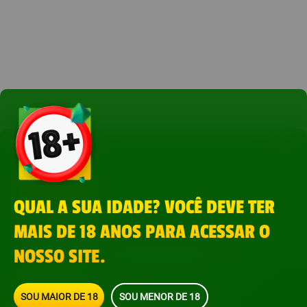
Qual é o RTP de Apocalypse Reels?
O RTP informado é de 94%. Esse percentual é teórico, calculado ao
longo de muitas rodadas, e não garante resultados individuais.
Quais recursos aparecem em Apocalypse Reels?
Entre os recursos confirmados estão Additional Free Spins, Cash
Collector, Fixed Jackpots. A lista completa está no quadro técnico
acima.
QUAL A SUA IDADE? VOCÊ DEVE TER
MAIS DE 18 ANOS PARA ACESSAR O
Usamos cookies para melhorar sua experiência. Ao
NOSSO SITE.
usar o Brazino777, você aceita nossos cookies. Veja
nossos
Termos e Condições
para mais.
SOU MAIOR DE 18
SOU MENOR DE 18
Menu
Slot
Ao Vivo
Crash
OK