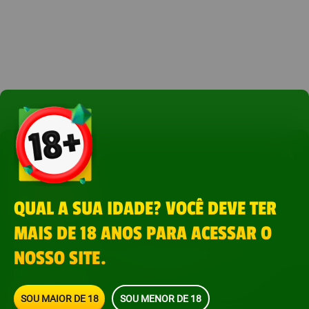
Qual é o RTP de Asian Woods?
O RTP informado é de 94%. Esse percentual é teórico, calculado ao
longo de muitas rodadas, e não garante resultados individuais.
Quais recursos aparecem em Asian Woods?
Entre os recursos confirmados estão Expanding Symbols, Free Spins,
Progressive Jackpot. A lista completa está no quadro técnico acima.
QUAL A SUA IDADE? VOCÊ DEVE TER
MAIS DE 18 ANOS PARA ACESSAR O
Usamos cookies para melhorar sua experiência. Ao
NOSSO SITE.
usar o Brazino777, você aceita nossos cookies. Veja
nossos
Termos e Condições
para mais.
SOU MAIOR DE 18
SOU MENOR DE 18
Menu
Slot
Ao Vivo
Crash
OK