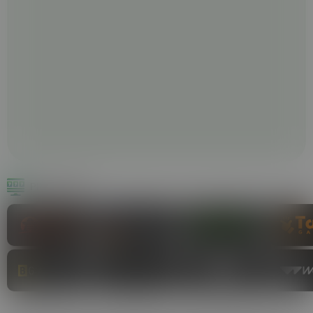
PROVEDORES