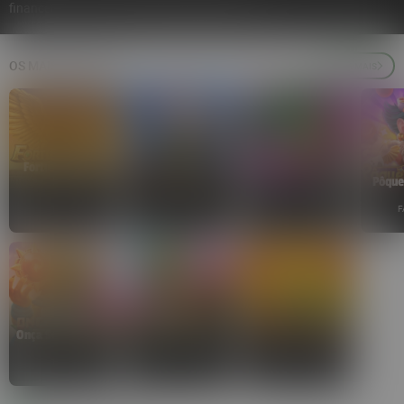
financeiros. Jogue com responsabilidade. 18+
OS MAIS JOGADOS
VER MAIS
EXCLUSIVO
Fortune Garuda
500
Pachinko
FlyX™ Cash Turbo™
Pôque
TADA
NEKO
BUCK STAKES
F
Onça Sortuda 500
Lucky Jaguar 2
4 Pots of Egypt
TADA
TADA
3OAKS