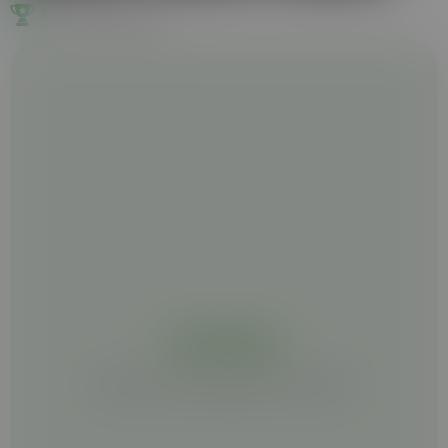
ÚLTIMOS GANHOS
NÃO HÁ DADOS
ESPERA ALGUNS SEGUNDOS POR FAVOR