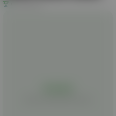
ÚLTIMOS GANHOS
NÃO HÁ DADOS
ESPERA ALGUNS SEGUNDOS POR FAVOR