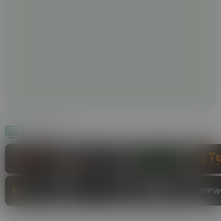
PROVEDORES