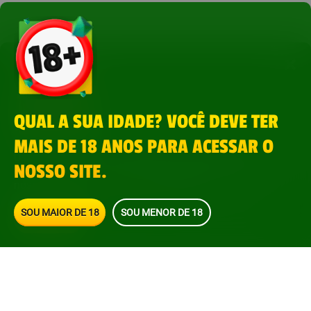
QUAL A SUA IDADE? VOCÊ DEVE TER
MAIS DE 18 ANOS PARA ACESSAR O
Usamos cookies para melhorar sua experiência. Ao
NOSSO SITE.
usar o Brazino777, você aceita nossos cookies. Veja
nossos
Termos e Condições
para mais.
SOU MAIOR DE 18
SOU MENOR DE 18
Menu
Slot
Ao Vivo
Crash
OK
Brazino 777
Jogos De Cassino