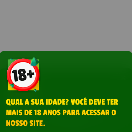
opções disponíveis.
Inicie a rodada e aguarde a conclusão do giro dos rolos.
Confira o resultado de acordo com a estrutura de pagamento e
as regras do título.
Recursos como rodadas grátis adicionais, aposta bônus e compra de
recurso fazem parte da configuração confirmada do jogo; os critérios
de cada função devem ser consultados nas regras da partida.
AZTEC BLAZE - FAQ
Qual é o RTP de Aztec Blaze?
O RTP teórico de Aztec Blaze é de 96,00%. Esse valor pode variar
conforme a configuração disponível. O percentual é estatístico e não
garante resultados individuais.
QUAL A SUA IDADE? VOCÊ DEVE TER
Qual é o ganho máximo de Aztec Blaze?
MAIS DE 18 ANOS PARA ACESSAR O
Usamos cookies para melhorar sua experiência. Ao
O ganho máximo informado é de 2.000x o valor da aposta. Trata-se
NOSSO SITE.
usar o Brazino777, você aceita nossos cookies. Veja
de um limite técnico e não de uma garantia de resultado.
nossos
Termos e Condições
para mais.