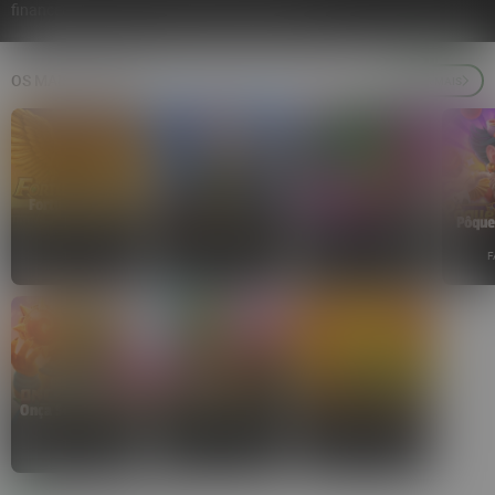
financeiros. Jogue com responsabilidade. 18+
OS MAIS JOGADOS
VER MAIS
EXCLUSIVO
Fortune Garuda
500
Pachinko
FlyX™ Cash Turbo™
Pôque
TADA
NEKO
BUCK STAKES
F
Onça Sortuda 500
Lucky Jaguar 2
4 Pots of Egypt
TADA
TADA
3OAKS