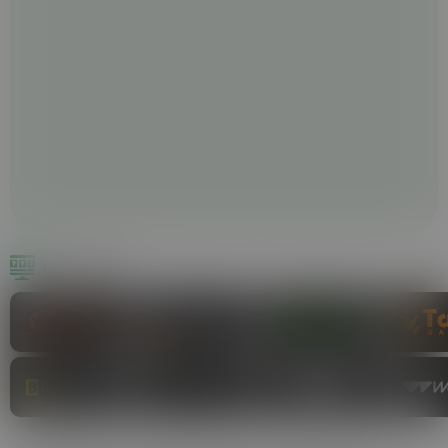
PROVEDORES