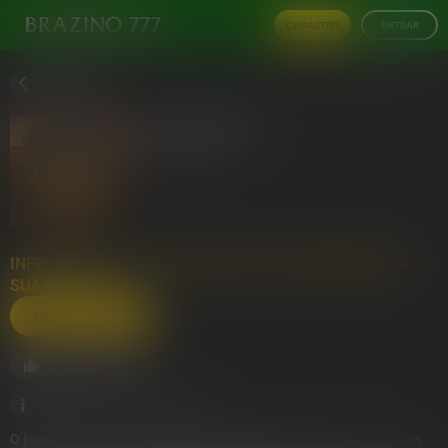
CADASTRO
ENTRAR
VOLTAR
AZTEC BLAZE
PRAGMATIC
INFELIZMENTE, ESTE JOGO NÃO ESTÁ DISPONÍVEL NA
SUA REGIÃO.
BRAZINO777
9
2105
Visualizações
RTP:
96.5%
O jogo pode causar dependência, ansiedade, depressão e prejuízos