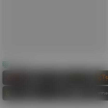
PROVEDORES