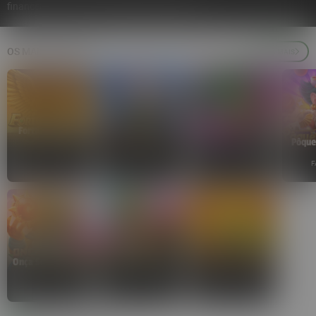
financeiros. Jogue com responsabilidade. 18+
OS MAIS JOGADOS
VER MAIS
EXCLUSIVO
Fortune Garuda
500
Pachinko
FlyX™ Cash Turbo™
Pôque
TADA
NEKO
BUCK STAKES
F
Onça Sortuda 500
Lucky Jaguar 2
4 Pots of Egypt
TADA
TADA
3OAKS