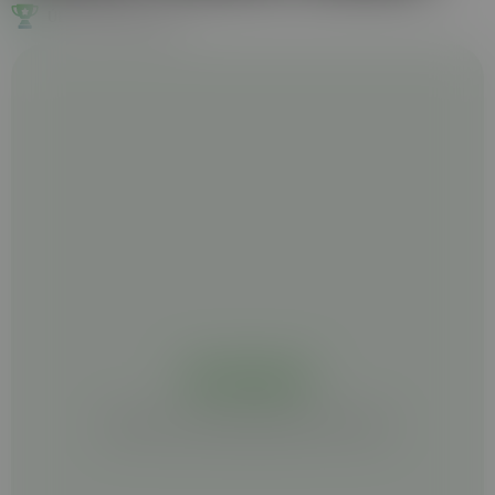
ÚLTIMOS GANHOS
NÃO HÁ DADOS
ESPERA ALGUNS SEGUNDOS POR FAVOR