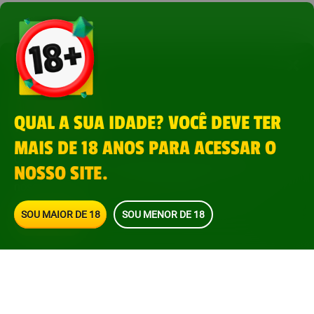
QUAL A SUA IDADE? VOCÊ DEVE TER
MAIS DE 18 ANOS PARA ACESSAR O
Usamos cookies para melhorar sua experiência. Ao
NOSSO SITE.
usar o Brazino777, você aceita nossos cookies. Veja
nossos
Termos e Condições
para mais.
SOU MAIOR DE 18
SOU MENOR DE 18
Menu
Slot
Ao Vivo
Crash
OK
Brazino 777
Jogos De Cassino