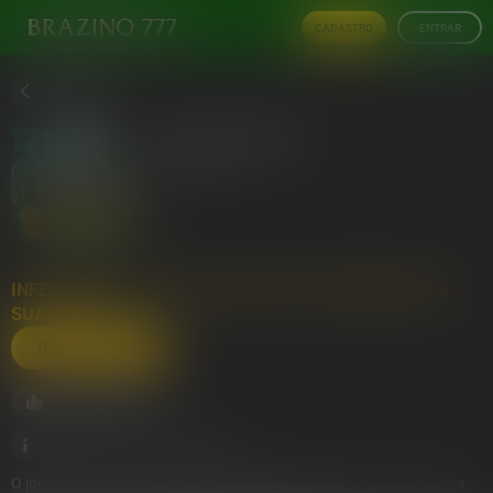
CADASTRO
ENTRAR
VOLTAR
BANANA RUSH
PLAYNGO
INFELIZMENTE, ESTE JOGO NÃO ESTÁ DISPONÍVEL NA
SUA REGIÃO.
BRAZINO777
8
1685
Visualizações
RTP:
96.2%
O jogo pode causar dependência, ansiedade, depressão e prejuízos