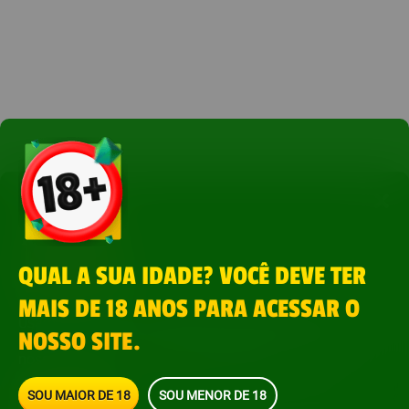
Consulte os recursos especiais quando eles aparecerem durante
as rodadas.
Estabeleça limites de tempo e de gastos para manter o jogo
como entretenimento.
Os recursos confirmados incluem Bonus Game, Bonus symbols,
Cash Collector, Feature: Random reward. A forma de ativação deve
ser verificada nas regras do jogo.
BANANA RUSH - FAQ
Qual é o RTP de Banana Rush?
O RTP informado é de 96%. Esse percentual é teórico, calculado em
muitas rodadas, e não garante resultados individuais.
QUAL A SUA IDADE? VOCÊ DEVE TER
Qual é o ganho máximo de Banana Rush?
MAIS DE 18 ANOS PARA ACESSAR O
Usamos cookies para melhorar sua experiência. Ao
O limite técnico informado é de 3.000x o valor da aposta. Esse teto
NOSSO SITE.
usar o Brazino777, você aceita nossos cookies. Veja
não representa garantia de premiação.
nossos
Termos e Condições
para mais.
Quais recursos aparecem em Banana Rush?
SOU MAIOR DE 18
SOU MENOR DE 18
Menu
Slot
Ao Vivo
Crash
OK