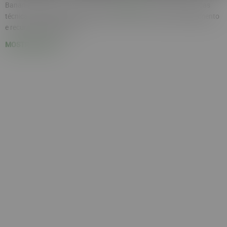
Banana Rush é um caça-níqueis da
Play'n GO
com características
técnicas definidas por sua estrutura de rolos, sistema de pagamento
e recursos confirmados.
MOSTRAR MAIS
O QUE É O SLOT BANANA RUSH?
Banana Rush integra a categoria de
slots online
e pode ser
consultado no cassino
Brazino777
. Entre os dados disponíveis estão
layout de 5x3, sistema de pagamento 10, RTP de 96%, volatilidade
média.
O conjunto confirmado inclui recursos como Bonus Game, Bonus
symbols, Cash Collector, Feature: Random reward e temas ligados a
Animals, Banana, Crocodile, Gorilla.
Visão geral: Banana Rush
Confira abaixo as principais informações técnicas confirmadas para
o jogo.
CARACTERÍSTICA
DETALHES