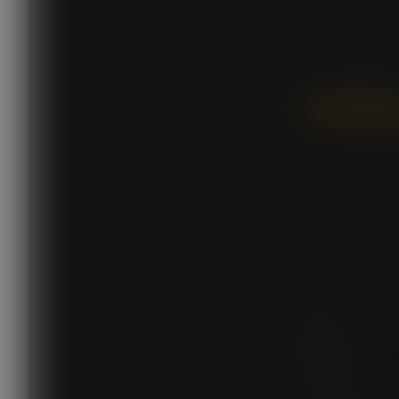
INFELIZME