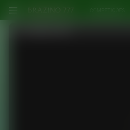
COMPETIÇÕES
BANGKOK HILTON